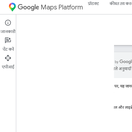
प्रॉडक्ट
कीमत तय कर
Maps Platform
Android
Navigation SDK for Android
जानकारी
गाइड
रेफ़रंस
सैंपल
संसाधन
चैट करें
एपीआई
एआई से मिले अनुवादों म
Android के लिए नेविगेशन एसडीके टूल
खास जानकारी
इस पेज पर, यह जानक
डेमो आज़माएं
शुरू करें
सुविधाएं
सेटअप
कोड सैंपल और लाइब्र
सेटअप की खास जानकारी और ज़रूरी शर्तें
Android के लिए Navigation SDK सेट अप
करना
अपना Android Studio प्रोजेक्ट सेट अप करना