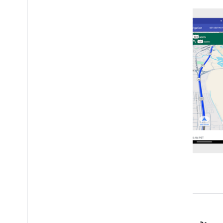
शिक्षण सामग्री
किसी एक डेस्टिनेशन वाले रास्ते पर नेविगेट करें
नेविगेशन इवेंट के लिए सुनें
Google नेविगेशन अनुभव
शुरुआती जानकारी
नेविगेशन यूज़र इंटरफ़ेस (यूआई) में बदलाव करना
कैमरे को अडजस्ट करना
स्पीडोमीटर की चेतावनियां कॉन्फ़िगर करें
दिन और रात वाले मोड
मैप स्टाइल को पसंद के मुताबिक बनाना
रीयल-टाइम में रुकावटों की सूचनाएं पाने की सुविधा
कॉन्फ़िगर करना
अपने हिसाब से नेविगेट करना
शुरुआती जानकारी
मोड़-दर-मोड़ डेटा फ़ीड की सुविधा चालू करें
Android Auto के लिए नेविगेशन चालू करें