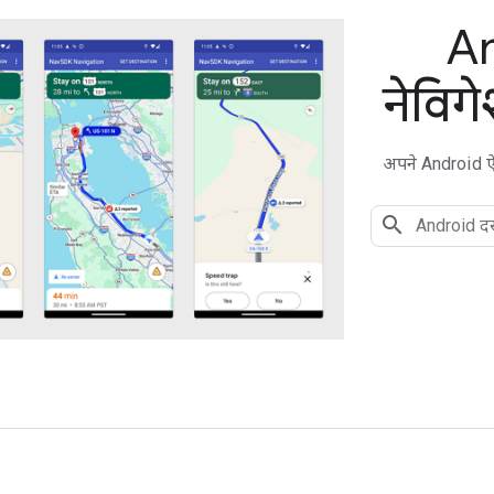
An
नेविग
अपने Android ऐप