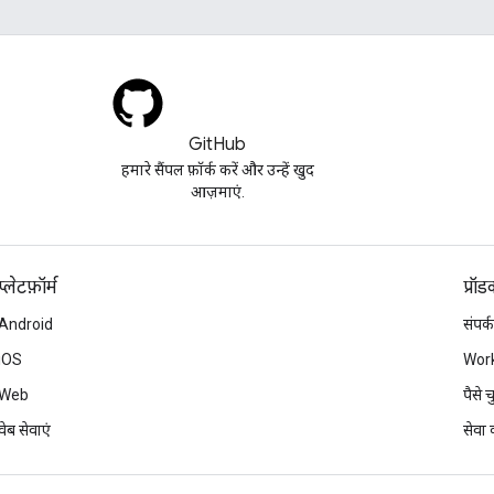
GitHub
हमारे सैंपल फ़ॉर्क करें और उन्हें खुद
आज़माएं.
प्‍लेटफ़ॉर्म
प्रॉ
Android
संपर्क
iOS
Work
Web
पैसे
वेब सेवाएं
सेवा क