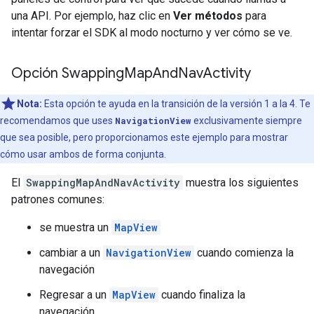
una API. Por ejemplo, haz clic en
Ver métodos
para
intentar forzar el SDK al modo nocturno y ver cómo se ve.
Opción Swapping
Map
And
Nav
Activity
Nota:
Esta opción te ayuda en la transición de la versión 1 a la 4. Te
recomendamos que uses
NavigationView
exclusivamente siempre
que sea posible, pero proporcionamos este ejemplo para mostrar
cómo usar ambos de forma conjunta.
El
SwappingMapAndNavActivity
muestra los siguientes
patrones comunes:
se muestra un
MapView
cambiar a un
NavigationView
cuando comienza la
navegación
Regresar a un
MapView
cuando finaliza la
navegación