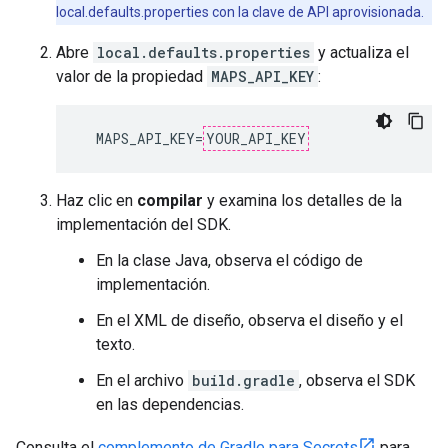
local.defaults.properties con la clave de API aprovisionada.
Abre
local.defaults.properties
y actualiza el
valor de la propiedad
MAPS_API_KEY
:
  MAPS_API_KEY=
YOUR_API_KEY
Haz clic en
compilar
y examina los detalles de la
implementación del SDK.
En la clase Java, observa el código de
implementación.
En el XML de diseño, observa el diseño y el
texto.
En el archivo
build.gradle
, observa el SDK
en las dependencias.
Consulta el
complemento de Gradle para Secrets
para