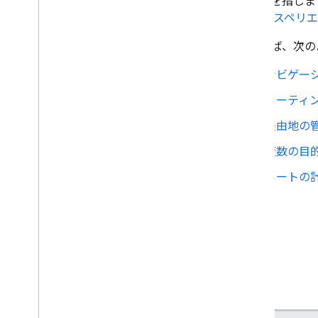
の機能を指しま
アップする
ン エクスペリ
チュートリアル
たとえば、次の
単一目的地のルートをナビゲートする
ナビゲー
ナビゲーション イベントをリッスンす
る
ルーティ
Google ナビ エクスペリエンス
経由地の
はじめに
複数の目
ナビゲーション UI を変更する
カメラを調整する
ルートの
スピードメーターのアラートを設定す
る
日中モードと夜間モード
地図のスタイルをカスタマイズす
る
リアルタイムのサービスの停止を構成
する
カスタム ナビゲーション エクスペリエ