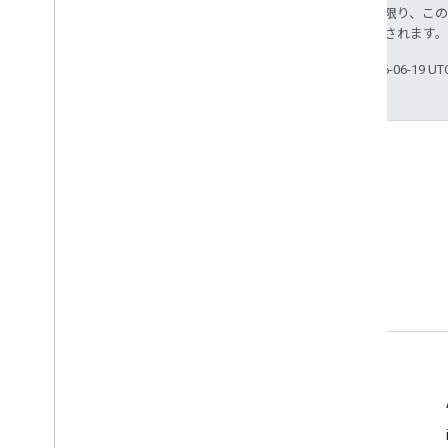
ンス
特に記載のない限り、こ
はじめに
により使用許諾されます
ターンバイターン方式のデータフィ
ードを有効にする
最終更新日 2026-06-19 U
Android Auto のナビゲーションを
有効にする
ルート エクスペリエンス
はじめに
ナビゲーション ポイントへのルート
Stack Overflow
ルーティング設定の調整
google-maps タグで質問でき
地点の管理
ます。
複数の目的地のルートを確認する
ルートを計画する
クロス プラットフォーム ライブラリ
詳細
Flutter と React Native のナビゲー
ション
チュートリアル
料金とプラン