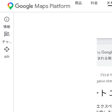
商品
料金
ド
Maps Platform
Android
Navigation SDK for Android
情報
ガイド
リファレンス
サンプル
リソース
チャット
API
誤りが含まれる場
Navigation SDK for Android
概要
ホーム
プロダ
デモを試す
Navigation SDK
設定
ルート
設定の概要と要件
Navigation SDK for Android をセットア
ップする
ルート エクスペ
Android Studio プロジェクトをセット