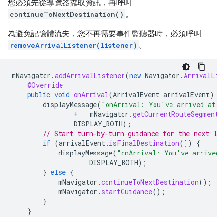
您必須先從導覽器擷取資訊，再呼叫
continueToNextDestination()
。
為避免記憶體流失，您不再需要事件監聽器時，必須呼叫
removeArrivalListener(listener)
。
mNavigator
.
addArrivalListener
(
new
Navigator
.
ArrivalL
@Override
public
void
onArrival
(
ArrivalEvent
arrivalEvent
)
displayMessage
(
"onArrival: You've arrived at
+
mNavigator
.
getCurrentRouteSegmen
DISPLAY_BOTH
);
// Start turn-by-turn guidance for the next l
if
(
arrivalEvent
.
isFinalDestination
())
{
displayMessage
(
"onArrival: You've arrive
DISPLAY_BOTH
);
}
else
{
mNavigator
.
continueToNextDestination
();
mNavigator
.
startGuidance
();
}
}