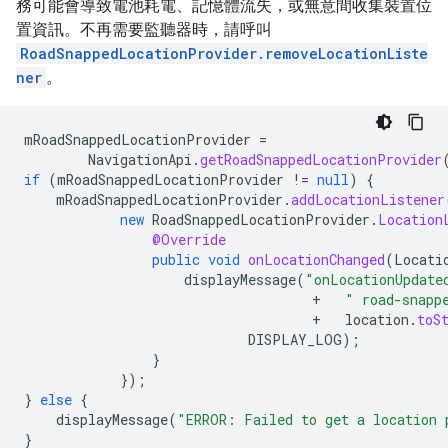
務可能會導致電池耗電、記憶體流失，或無意間收集裝置位
置資訊。不再需要監聽器時，請呼叫
RoadSnappedLocationProvider.removeLocationListe
ner
。
mRoadSnappedLocationProvider
=
NavigationApi
.
getRoadSnappedLocationProvider
if
(
mRoadSnappedLocationProvider
!=
null
)
{
mRoadSnappedLocationProvider
.
addLocationListener
new
RoadSnappedLocationProvider
.
Location
@Override
public
void
onLocationChanged
(
Locati
displayMessage
(
"onLocationUpdate
+
" road-snapp
+
location
.
toS
DISPLAY_LOG
);
}
});
}
else
{
displayMessage
(
"ERROR: Failed to get a location 
}