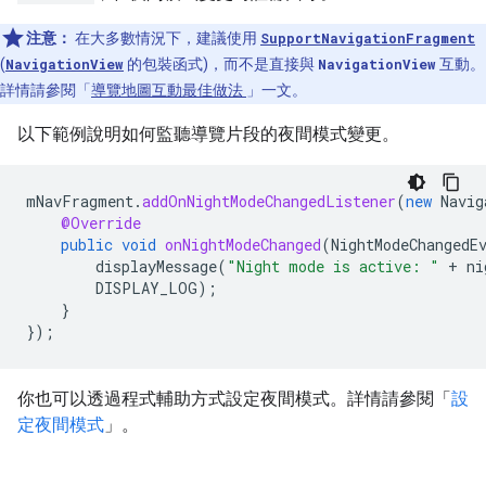
注意：
在大多數情況下，建議使用
SupportNavigationFragment
(
NavigationView
的包裝函式)，而不是直接與
NavigationView
互動。
詳情請參閱「
導覽地圖互動最佳做法
」一文。
以下範例說明如何監聽導覽片段的夜間模式變更。
mNavFragment
.
addOnNightModeChangedListener
(
new
Navig
@Override
public
void
onNightModeChanged
(
NightModeChangedE
displayMessage
(
"Night mode is active: "
+
ni
DISPLAY_LOG
);
}
});
你也可以透過程式輔助方式設定夜間模式。詳情請參閱「
設
定夜間模式
」。