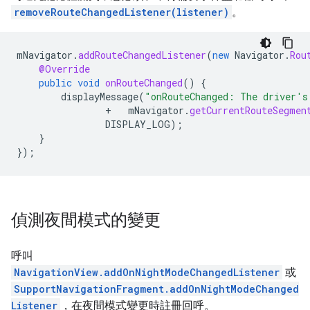
removeRouteChangedListener(listener)
。
mNavigator
.
addRouteChangedListener
(
new
Navigator
.
Rou
@Override
public
void
onRouteChanged
()
{
displayMessage
(
"onRouteChanged: The driver's
+
mNavigator
.
getCurrentRouteSegmen
DISPLAY_LOG
);
}
});
偵測夜間模式的變更
呼叫
NavigationView.addOnNightModeChangedListener
或
SupportNavigationFragment.addOnNightModeChanged
Listener
，在夜間模式變更時註冊回呼。