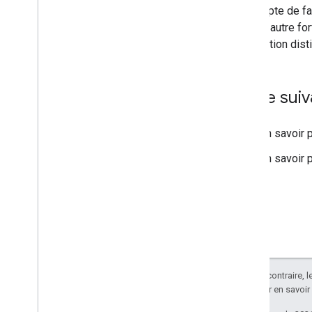
Un compte de fac
vers un autre for
d'utilisation di
Étape suiv
En savoir p
En savoir 
Sauf indication contraire, 
Apache 2.0
. Pour en savoir