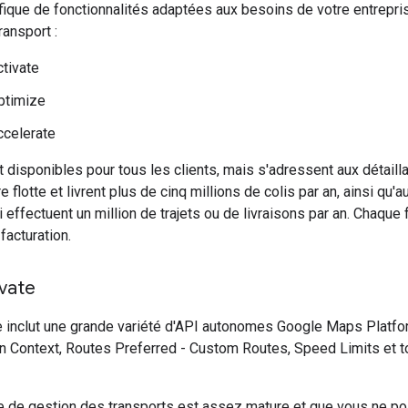
que de fonctionnalités adaptées aux besoins de votre entrepris
ransport :
ctivate
ptimize
ccelerate
t disponibles pour tous les clients, mais s'adressent aux détaill
e flotte et livrent plus de cinq millions de colis par an, ainsi qu
 effectuent un million de trajets ou de livraisons par an. Chaque 
 facturation.
ivate
e inclut une grande variété d'API autonomes Google Maps Platfo
n Context, Routes Preferred - Custom Routes, Speed Limits et t
e de gestion des transports est assez mature et que vous ne pos