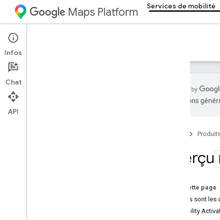
Services de mobilité
Maps Platform
Mobility Services
Introduction
Infos
Chat
traductions généré
API
Présentation
Accueil
Produit
Liste des fonctionnalités
Capture et validation des adresses
Aperçu
Arrêter l'optimisation de la séquence
Expérience du conducteur
Sur cette page
Quelles sont les 
Mobility Activa