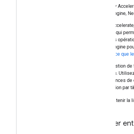
Mobility Acceler
Fleet Engine, Ne
Avec Accelerate,
Google qui perme
équipes opératio
Fleet Engine pou
Qu'est-ce que le
Si la gestion de
besoins. Utilise
expériences de c
tarification par t
Pour obtenir la 
Migrer entr