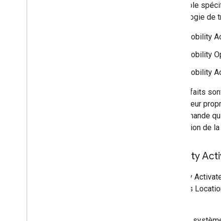
ensemble spécifi
technologie de t
Mobility A
Mobility O
Mobility A
Ces forfaits son
gèrent leur propr
à la demande qui
intégration de la
Mobility Act
Mobility Activat
produits Locatio
exclus.
Si votre systèm