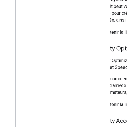
ce forfait peut v
Activate pour cr
améliorée, ainsi 
Pour obtenir la 
Mobility Opt
Mobility Optimiz
Routes et Speed 
Si vous commence
heures d'arrivée
consommateurs, a
Pour obtenir la 
Mobility Acc