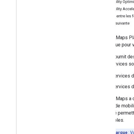
Mobility Optim
Mobility Accel
Migrer entre les f
Étape suivante
Google Maps Pla
logistique pour 
Ce kit fournit d
Ces services son
Services d
Services de
Google Maps a c
clients de mobil
mobilité permett
prévisibles.
Remarque
: V