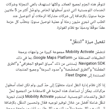
تتوفّر هذه الحِزم لجميع العملاء، ولكنّها تستهدف بائعي التجزئة وشركات
الخدمات اللوجستية التي تدير أسطولها الخاص وتوصّل أكثر من 5 ملايين
حزمة سنويًا، بالإضافة إلى شركات مشاركة الرحلات أو التوصيل عند
الطلب التي تجري مليون رحلة أو عملية توصيل سنويًا. يتطلّب كل حزمة
عقدًا موقّعًا ودمجًا مع نظام الفوترة.
تفعيل ميزة "التنقّل"
تتضمّن Mobility Activate مجموعة كبيرة من واجهات برمجة
التطبيقات المستقلة من Google Maps Platform، بما في ذلك
Navigation SDK. يُستثنى من ذلك "سياق الموقع الجغرافي" و"الطرق
المفضّلة" و"الطرق المخصّصة" و"حدود السرعة" وجميع المنتجات
المستندة إلى Fleet Engine.
إذا كان نظام إدارة النقل لديك متطوّرًا إلى حدّ كبير، ولم تكن تملك أسطول
مركباتك، يمكن أن تساعدك هذه الحزمة في الاستفادة من التجميع لحلّ
النقل والخدمات اللوجستية. استخدِم Mobility Activate لإنشاء تجربة
تنقّل شاملة أفضل من خلال توفير توجيه فعّال وتحسين التنقّل، بالإضافة
إلى التسعير لكل مهمة بدلاً من التسعير لكل طلب بيانات من واجهة برمجة