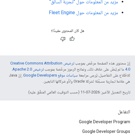
مزيد من المعلومات حول "تجربة السائق"
مزيد من المعلومات حول Fleet Engine
هل كان المحتوى مفيدًا؟
إنّ محتوى هذه الصفحة مرخّص بموجب
ترخيص Creative Commons Attribution
4.0‏
ما لم يُنصّ على خلاف ذلك، ونماذج الرموز مرخّصة بموجب
ترخيص Apache 2.0‏
.
للاطّلاع على التفاصيل، يُرجى مراجعة
سياسات موقع Google Developers‏
. إنّ Java
هي علامة تجارية مسجَّلة لشركة Oracle و/أو شركائها التابعين.
تاريخ التعديل الأخير: 2026-07-11 (حسب التوقيت العالمي المتفَّق عليه)
التفاعل
Google Developer Program
Google Developer Groups