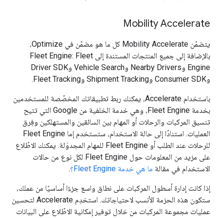
Mobility Accelerate
يتضمّن Mobility Accelerate كل ما هو مضمّن في Optimize،
بالإضافة إلى جميع المنتجات المستندة إلى Fleet Engine: Fleet
Engine وNearby Drivers وVehicle Search وDriver SDK
وConsumer SDK وShipment Tracking وFleet Tracking.
باستخدام Accelerate، يمكنك ربط تطبيقاتك المخصّصة للمستخدمين
بخدمة Fleet Engine، وهي خدمة الخلفية من Google التي تتيح
تنسيق المركبات والرحلات أو المهام بين السائقين والمستهلكين وفِرق
العمليات. استنادًا إلى حالة الاستخدام، ستستخدم إما Fleet Engine
للرحلات عند الطلب أو Fleet Engine للمهام المجدوَلة. يمكنك الاطّلاع
على مزيد من المعلومات حول Fleet Engine لكل نوع من حالات
الاستخدام في مقالة
ما هي خدمة Fleet Engine؟
.
إذا كانت إدارة أسطول المركبات على نطاق واسع جزءًا أساسيًا من عملك،
ستكون هذه الحزمة الأنسب لاحتياجاتك. استخدِم Accelerate لتحسين
عمليات مجموعة المركبات من خلال توفير إمكانية الاطّلاع على البيانات