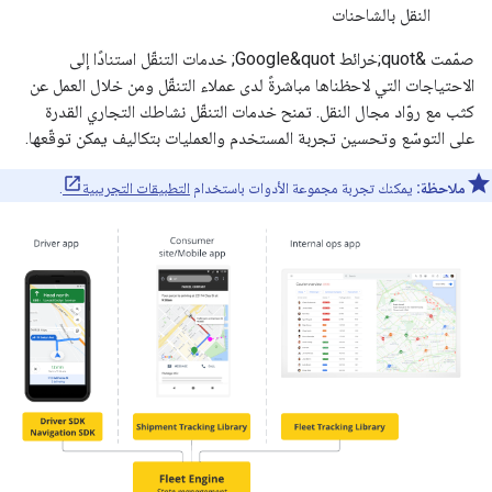
النقل بالشاحنات
صمّمت &quot;خرائط Google&quot; خدمات التنقّل استنادًا إلى
الاحتياجات التي لاحظناها مباشرةً لدى عملاء التنقّل ومن خلال العمل عن
كثب مع روّاد مجال النقل. تمنح خدمات التنقّل نشاطك التجاري القدرة
على التوسّع وتحسين تجربة المستخدم والعمليات بتكاليف يمكن توقّعها.
ملاحظة:
يمكنك تجربة مجموعة الأدوات باستخدام
التطبيقات التجريبية
.