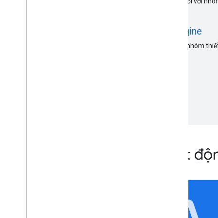
Hãy cập nhật kiểu bản đồ cho phù hợp với yêu cầu đối với nhóm
table
Quản lý hành trình thông qua Fleet Engine
Fleet Engine xử lý sự tương tác giữa hoạt động của nhóm thiết 
bạn.
Tài liệu tham khảo về hoạt độ