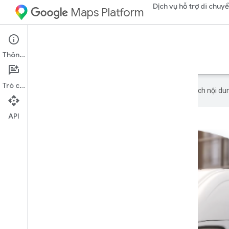
Dịch vụ hỗ trợ di chuy
Maps Platform
Mobility Services
Fleet Operations
Thông tin
Theo dõi và ghi nhật ký hoạt động của nhóm thiết bị.
Trò chuyện
Google sử dụng công nghệ AI để dịch nội dun
API