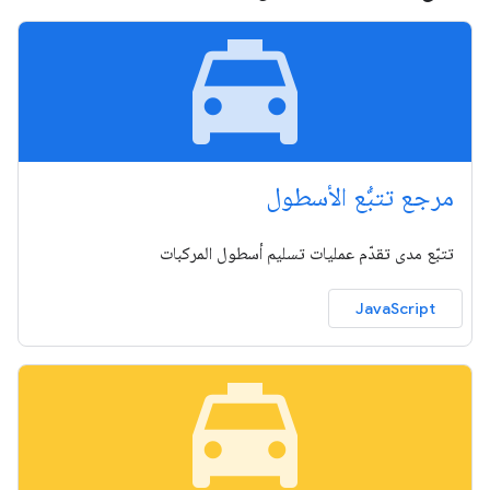
local_taxi
مرجع تتبُّع الأسطول
تتبّع مدى تقدّم عمليات تسليم أسطول المركبات
JavaScript
local_taxi