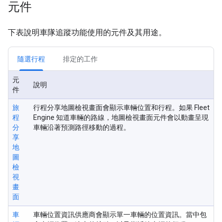
元件
下表說明車隊追蹤功能使用的元件及其用途。
隨選行程
排定的工作
元
說明
件
旅
行程分享地圖檢視畫面會顯示車輛位置和行程。如果 Fleet
程
Engine 知道車輛的路線，地圖檢視畫面元件會以動畫呈現
分
車輛沿著預測路徑移動的過程。
享
地
圖
檢
視
畫
面
車
車輛位置資訊供應商會顯示單一車輛的位置資訊。當中包