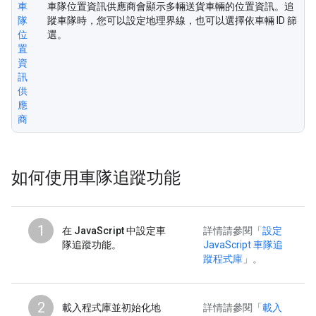
車
車隊位置資訊供應商會顯示多輛送貨車輛的位置資訊。追
隊
蹤車隊時，您可以設定地理界線，也可以選擇依車輛 ID 篩
位
選。
置
資
訊
供
應
商
如何使用車隊追蹤功能
1
在 JavaScript 中設定車
詳情請參閱「
設定
隊追蹤功能
。
JavaScript 車隊追
蹤程式庫
」。
2
載入程式庫並初始化地
詳情請參閱「
載入