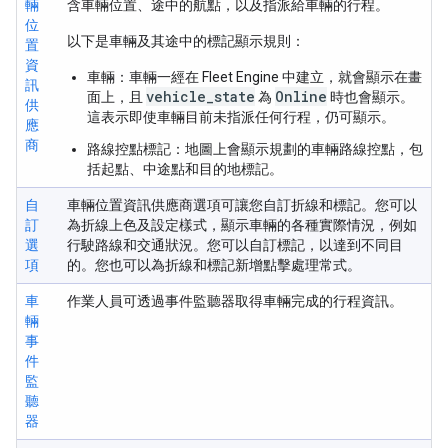
輛
含車輛位置、途中的航點，以及指派給車輛的行程。
位
以下是車輛及其途中的標記顯示規則：
置
資
車輛
：車輛一經在 Fleet Engine 中建立，就會顯示在畫
訊
vehicle_state
Online
面上，且
為
時也會顯示。
供
這表示即使車輛目前未指派任何行程，仍可顯示。
應
商
路線控點標記
：地圖上會顯示規劃的車輛路線控點，包
括起點、中途點和目的地標記。
自
車輛位置資訊供應商選項可讓您自訂折線和標記。您可以
訂
為折線上色及設定樣式，顯示車輛的各種實際情況，例如
選
行駛路線和交通狀況。您可以自訂標記，以達到不同目
項
的。您也可以為折線和標記新增點擊處理常式。
車
作業人員可透過事件監聽器取得車輛完成的行程資訊。
輛
事
件
監
聽
器