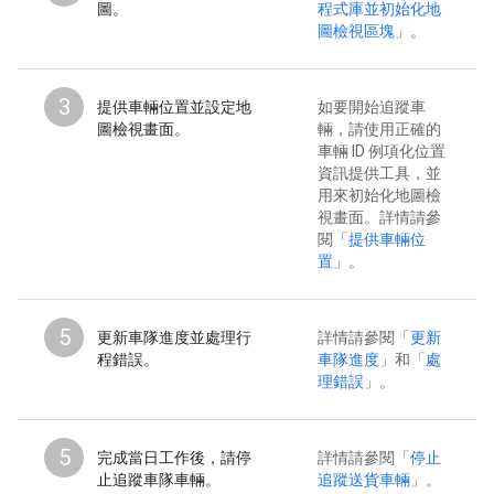
圖。
程式庫並初始化地
圖檢視區塊
」。
3
提供車輛位置並設定地
如要開始追蹤車
圖檢視畫面。
輛，請使用正確的
車輛 ID 例項化位置
資訊提供工具，並
用來初始化地圖檢
視畫面。詳情請參
閱「
提供車輛位
置
」。
5
更新車隊進度並處理行
詳情請參閱「
更新
程錯誤。
車隊進度
」和「
處
理錯誤
」。
5
完成當日工作後，請停
詳情請參閱「
停止
止追蹤車隊車輛。
追蹤送貨車輛
」。