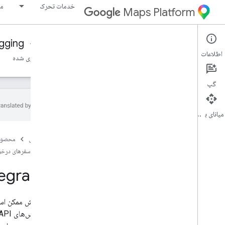
خدمات تحرک
مو
Maps Platform
gging
Fleet Operations
Mobility Services
اطلاعات
ثبت ابر
مرجع سفرهای درخواستی
مرجع وظایف برنامه ریزی شده
گپ
میانای برنامه‌سازی کاربردی
مرجع برای Cloud Logging
صفحه اصلی
محصول
Fleet Engine API Logging Integration -
مرجع REST
مرجع سفرهای درخ
نمای کلی
egration
انواع
Battery
Info
Log
Battery
Status
Log
کد