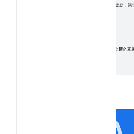
Consumer SDK 會從 Fleet Engine 取得即時位置資
作進度。
隨選
已排定時程
table
透過 Fleet Engine 管理流程
Fleet Engine 會處理 Driver SDK 和您自己的後端服務之
或 gRPC 呼叫，與 Fleet Engine 通訊。
消費者 SDK 參考資料