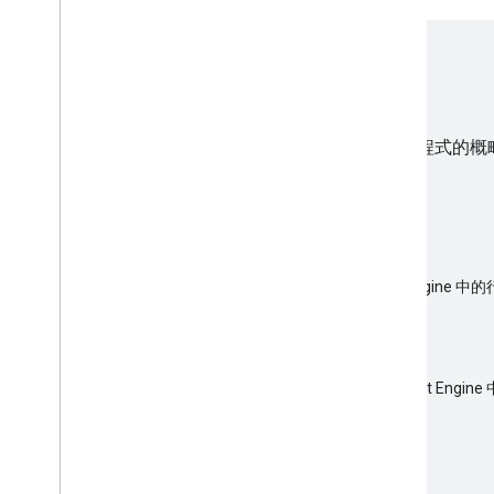
如何整合 Consumer SDK
下列步驟概述將 Consumer SDK 整合至消費者應用程式的概
Engine 搭配運作。
airport_shuttle
瞭解以量計價行程的消費者體驗
建立並分享隨選行程資料，並讓消費者存取 Fleet Engine 
local_shipping
瞭解消費者透過排程工作獲得的體驗
建立模型並共用排程工作資料，並讓消費者存取 Fleet Engi
度。
directions
設定 Consumer SDK