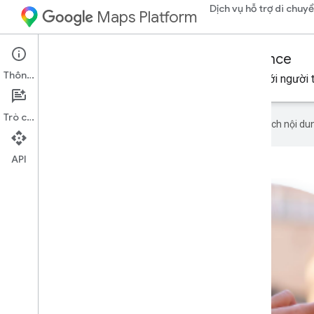
Dịch vụ hỗ trợ di chuy
Maps Platform
Mobility Services
Consumer experience
Thông tin
Chia sẻ tiến trình của đơn đặt hàng hoặc chuyến đi với người 
Trò chuyện
Google sử dụng công nghệ AI để dịch nội dun
API