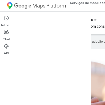
Serviços de mobilida
Maps Platform
Mobility Services
Consumer experience
Informações
Compartilhe o andamento dos pedidos ou viagens com con
Chat
O Google usa tecnologia de IA na tradução 
API