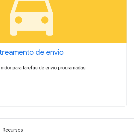
local_taxi
streamento de envio
umidor para tarefas de envio programadas.
Recursos