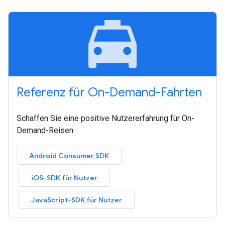
local_taxi
Referenz für On-Demand-Fahrten
Schaffen Sie eine positive Nutzererfahrung für On-
Demand-Reisen.
Android Consumer SDK
iOS-SDK für Nutzer
JavaScript-SDK für Nutzer