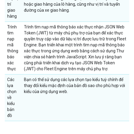
trí
hoặc giao hàng của lô hàng, cũng như vị trí và tuyến
giao
đường của xe giao hàng.
hàng
Trình
Trình tìm nạp mã thông báo xác thực nhận JSON Web
tìm
Token (JWT) từ máy chủ phụ trợ của bạn để xác thực
nạp
quyền truy cập vào dữ liệu vị trí được lưu trữ trong Fleet
mã
Engine. Bạn triển khai một trình tìm nạp mã thông báo
thông
xác thực trong ứng dụng web bằng cách sử dụng Thư
báo
viện chia sẻ hành trình JavaScript. Xin lưu ý rằng bạn
xác
cũng phải triển khai dịch vụ tạo JSON Web Token
thực
(JWT) cho Fleet Engine trên máy chủ phụ trợ.
Các
Bạn có thể sử dụng các lựa chọn tạo kiểu tuỳ chỉnh để
lựa
thay đổi kiểu mặc định của bản đồ sao cho phù hợp với
chọn
kiểu của ứng dụng web.
về
kiểu
bản
đồ