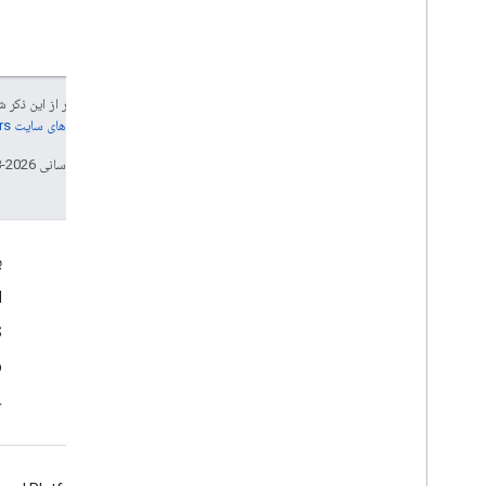
جز در مواردی که غیر از این ذک
جزئیات، به
خطمشی‌های سایت Google Developers‏
تاریخ آخرین به‌روزرسانی 2026-08-04 به‌وقت ساعت هماهنگ جهانی.
بیشتر بدانید
ب
پرسشگان
d
کاوشگر قابلیت ها
S
مکان یاب شناسه
b
Maps SDK برای اندروید
خ