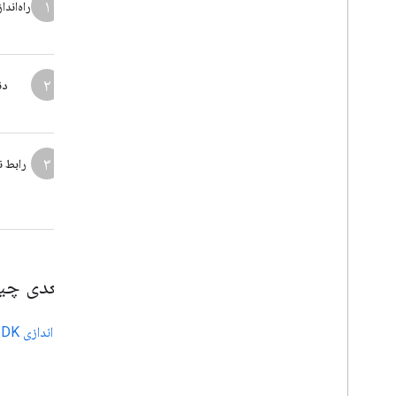
۱
۲
دن
۳
رابط ن
قدم بعدی چ
راه‌اندازی SDK مصرف‌کننده جاوااسکریپت