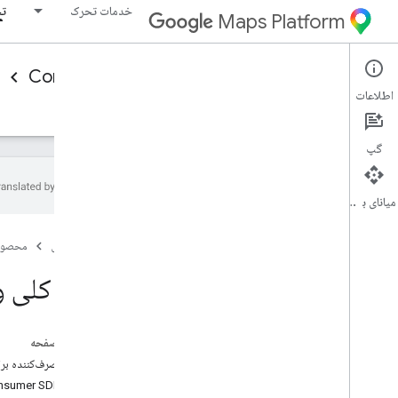
خدمات تحرک
تج
Maps Platform
Consumer experience
Mobility Services
اطلاعات
نمای کلی
JavaScript Consumer SDK
مرجع
گپ
میانای برنامه‌سازی کاربردی
نمای کلی
صفحه اصلی
محصول
نمای کلی وظایف برنامه ریزی شده SDK مصرف
کننده
نمای کلی وظایف
نسخه های SDK مصرف کننده اندروید
SDK مصرف کننده i
OS منتشر شد
جاوا اسکریپت SDK مصرف کننده
در این صفحه
SDK مصرف‌کننده برای وظایف زمان‌بندی‌شده چیست؟
چرا از Consumer SDK برای وظایف زمان‌بندی‌شده استفاده کنیم؟