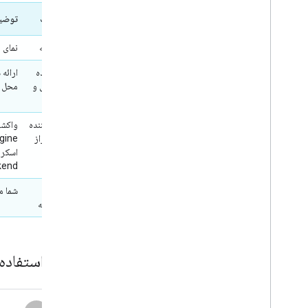
کامپوننت
توضی
نمای نقشه
نمای 
ارائه دهنده
ارائه
محل حمل و
محل و
نقل
دریافت‌کننده
توکن احراز
هویت
backend خود پی
گزینه‌های
شما م
سبک نقشه
نحوه استفاده از SDK مصرف‌