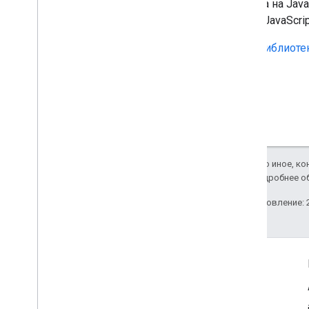
Ссылка на Java
флота JavaScrip
Библиотек
Если не указано иное, к
Apache 2.0
. Подробнее о
Последнее обновление: 2
Подробнее
Часто задаваемые вопросы