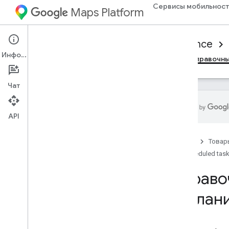
Сервисы мобильност
Maps Platform
Mobility Services
Consumer experience
Информация
Обзор
Потребительский SDK JavaScript
Справочны
Чат
API
Ссылка на запланированные
задачи
Главная
Товар
Обзор
Scheduled tas
Справо
заплан