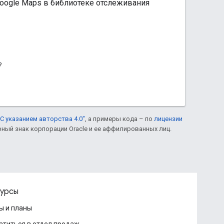
Google Maps в библиотеке отслеживания
?
С указанием авторства 4.0"
, а примеры кода – по
лицензии
рный знак корпорации Oracle и ее аффилированных лиц.
урсы
ы и планы