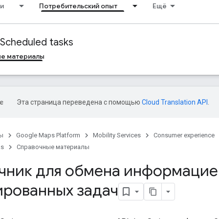
и
Потребительский опыт
Ещё
Scheduled tasks
е материалы
Эта страница переведена с помощью
Cloud Translation API
.
ы
Google Maps Platform
Mobility Services
Consumer experience
ks
Справочные материалы
чник для обмена информацие
ированных задач