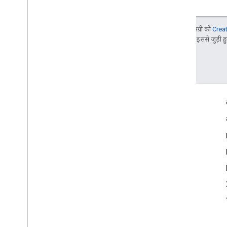
जब तक कुछ अलग से न बताया जाए, तब तक इस पेज की सामग्री को
Crea
Google Developers साइट नीतियां
देखें. Oracle और/या इससे जुड़ी हुई
आखिरी बार 2025-08-31 (UTC) को अपडेट किया गया.
दर्शकों की दिलचस्पी से जुड़े आंकड़े
Google Developer Program
Google Developer Groups
Google Developer Experts
Accelerators
Google Cloud & NVIDIA