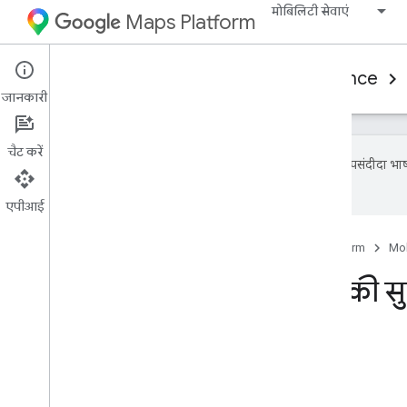
मोबिलिटी सेवाएं
Maps Platform
Mobility Services
Consumer experience
जानकारी
चैट करें
Google आपकी पसंदीदा भाषा म
में गलतियां हो सकती हैं.
एपीआई
होम पेज
प्रॉडक्ट
Google Maps Platform
Mob
i
OS में मांग पर यात्रा की 