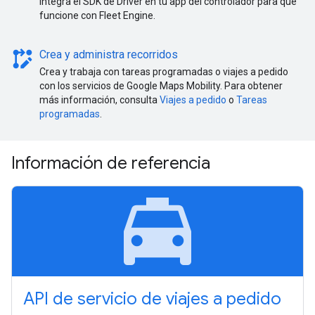
Integra el SDK de Driver en tu app del controlador para que
funcione con Fleet Engine.
rebase_edit
Crea y administra recorridos
Crea y trabaja con tareas programadas o viajes a pedido
con los servicios de Google Maps Mobility. Para obtener
más información, consulta
Viajes a pedido
o
Tareas
programadas
.
Información de referencia
local_taxi
API de servicio de viajes a pedido