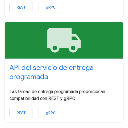
REST
gRPC
local_shipping
API del servicio de entrega
programada
Las tareas de entrega programada proporcionan
compatibilidad con REST y gRPC.
REST
gRPC