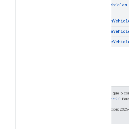
List
Vehicles
Search
Vehicl
Update
Vehicl
Update
Vehicl
Salvo que se indique lo con
la
licencia Apache 2.0
. Par
Última actualización: 2025