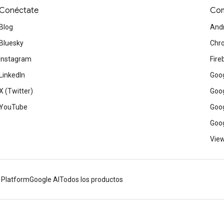
Conéctate
Com
Blog
And
Bluesky
Chr
Instagram
Fire
LinkedIn
Goog
X (Twitter)
Goog
YouTube
Goog
Goog
View
 Platform
Google AI
Todos los productos