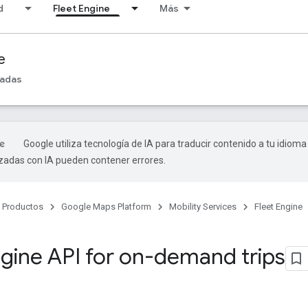
d
Fleet Engine
Más
e
madas
Google utiliza tecnología de IA para traducir contenido a tu idioma
izadas con IA pueden contener errores.
Productos
Google Maps Platform
Mobility Services
Fleet Engine
o
ngine API for on-demand trips