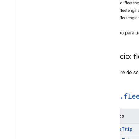
Servicio: fleete
maps.fleetengine
maps.fleetengine
Servicios para u
Servicio: 
El nombre de se
maps
.
fle
Métodos
Create
Trip