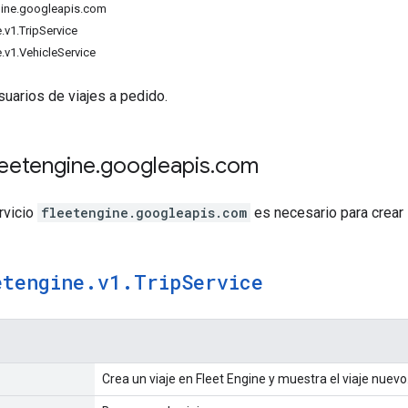
ngine.googleapis.com
.v1.TripService
.v1.VehicleService
suarios de viajes a pedido.
fleetengine
.
googleapis
.
com
rvicio
fleetengine.googleapis.com
es necesario para crear 
etengine
.
v1
.
Trip
Service
Crea un viaje en Fleet Engine y muestra el viaje nuevo