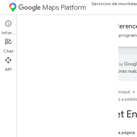
Servicios de movilida
Maps Platform
Mobility Services
Fleet Engine
Referenc
Información
Descripción general
Viajes a pedido
Tareas progra
Chat
API
traducciones real
API de Fleet Engine: Referencia de RPC
Descripción general
Página principal
google
.
geo
.
type
Viajes a pedid
google
.
type
maps
.
fleetengine
.
v1
,
Fleet E
API de Fleet Engine: Referencia de REST
En esta página