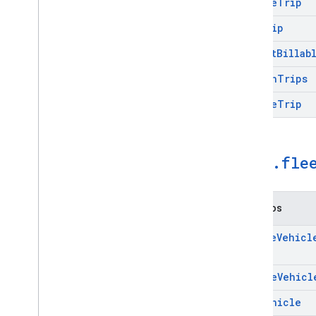
Delete
Trip
Get
Trip
Report
Billab
Search
Trips
Update
Trip
maps
.
fle
Métodos
Create
Vehicl
Delete
Vehicl
Get
Vehicle