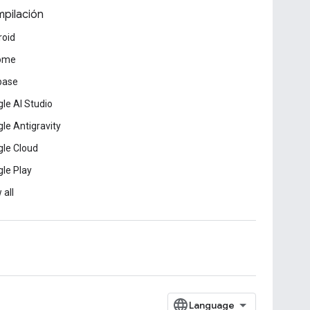
pilación
roid
ome
base
le AI Studio
le Antigravity
le Cloud
le Play
 all