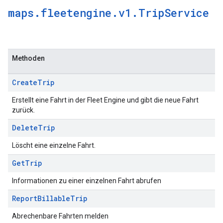
maps
.
fleetengine
.
v1
.
Trip
Service
Methoden
Create
Trip
Erstellt eine Fahrt in der Fleet Engine und gibt die neue Fahrt
zurück.
Delete
Trip
Löscht eine einzelne Fahrt.
Get
Trip
Informationen zu einer einzelnen Fahrt abrufen
Report
Billable
Trip
Abrechenbare Fahrten melden