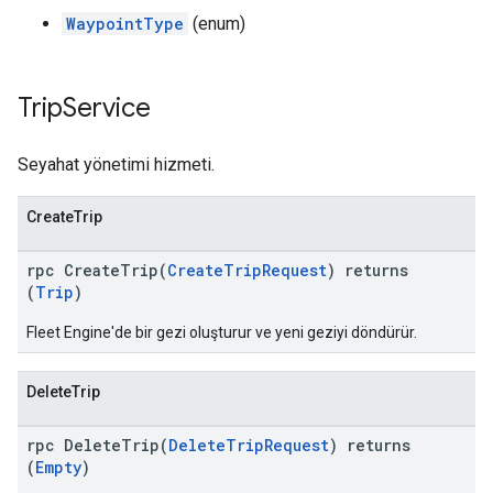
WaypointType
(enum)
Trip
Service
Seyahat yönetimi hizmeti.
CreateTrip
rpc CreateTrip(
CreateTripRequest
) returns
(
Trip
)
Fleet Engine'de bir gezi oluşturur ve yeni geziyi döndürür.
DeleteTrip
rpc DeleteTrip(
DeleteTripRequest
) returns
(
Empty
)