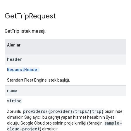
Get
Trip
Request
GetTrip istek mesajı.
Alanlar
header
RequestHeader
Standart Fleet Engine istek başlığı.
name
string
providers/{provider}/trips/{trip}
Zorunlu.
biçiminde
olmalıdır. Sağlayıcı, bu çağrıyı yapan hizmet hesabının üyesi
sample-
olduğu Google Cloud projesinin proje kimliği (örneğin,
cloud-project
) olmalıdır.