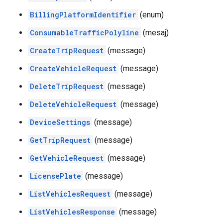
BillingPlatformIdentifier
(enum)
ConsumableTrafficPolyline
(mesaj)
CreateTripRequest
(message)
CreateVehicleRequest
(message)
DeleteTripRequest
(message)
DeleteVehicleRequest
(message)
DeviceSettings
(message)
GetTripRequest
(message)
GetVehicleRequest
(message)
LicensePlate
(message)
ListVehiclesRequest
(message)
ListVehiclesResponse
(message)