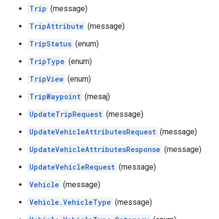
Trip
(message)
TripAttribute
(message)
TripStatus
(enum)
TripType
(enum)
TripView
(enum)
TripWaypoint
(mesaj)
UpdateTripRequest
(message)
UpdateVehicleAttributesRequest
(message)
UpdateVehicleAttributesResponse
(message)
UpdateVehicleRequest
(message)
Vehicle
(message)
Vehicle.VehicleType
(message)