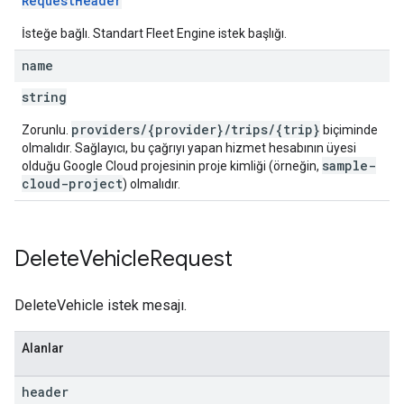
RequestHeader
İsteğe bağlı. Standart Fleet Engine istek başlığı.
name
string
providers/{provider}/trips/{trip}
Zorunlu.
biçiminde
olmalıdır. Sağlayıcı, bu çağrıyı yapan hizmet hesabının üyesi
sample-
olduğu Google Cloud projesinin proje kimliği (örneğin,
cloud-project
) olmalıdır.
Delete
Vehicle
Request
DeleteVehicle istek mesajı.
Alanlar
header