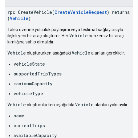
rpc CreateVehicle(
CreateVehicleRequest
) returns
(
Vehicle
)
Talep üzerine yolculuk paylaşımı veya teslimat sağlayıcısıyla
Vehicle
ilişkili yeni bir araç oluşturur. Her
benzersiz bir araç
kimliğine sahip olmalıdır.
Vehicle
Vehicle
oluştururken aşağıdaki
alanları gereklidir:
vehicleState
supportedTripTypes
maximumCapacity
vehicleType
Vehicle
Vehicle
oluşturulurken aşağıdaki
alanları yoksayılır:
name
currentTrips
availableCapacity