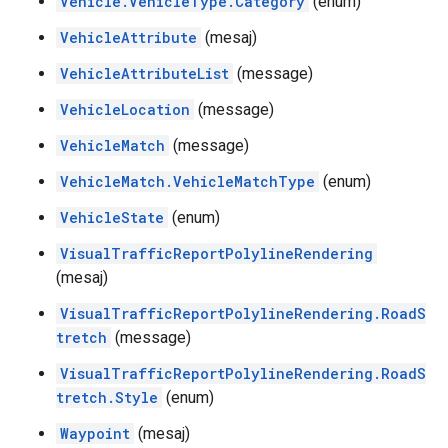
Vehicle.VehicleType.Category
(enum)
VehicleAttribute
(mesaj)
VehicleAttributeList
(message)
VehicleLocation
(message)
VehicleMatch
(message)
VehicleMatch.VehicleMatchType
(enum)
VehicleState
(enum)
VisualTrafficReportPolylineRendering
(mesaj)
VisualTrafficReportPolylineRendering.RoadS
tretch
(message)
VisualTrafficReportPolylineRendering.RoadS
tretch.Style
(enum)
Waypoint
(mesaj)