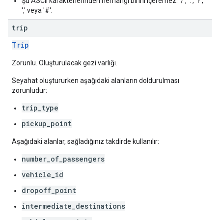
Şu ASCII karakterlerinden herhangi birini içeremez: '/', ':', '?',
',' veya '#'.
trip
Trip
Zorunlu. Oluşturulacak gezi varlığı.
Seyahat oluştururken aşağıdaki alanların doldurulması
zorunludur:
trip_type
pickup_point
Aşağıdaki alanlar, sağladığınız takdirde kullanılır:
number_of_passengers
vehicle_id
dropoff_point
intermediate_destinations