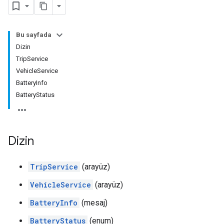
Bu sayfada
Dizin
TripService
VehicleService
BatteryInfo
BatteryStatus
Dizin
TripService
(arayüz)
VehicleService
(arayüz)
BatteryInfo
(mesaj)
BatteryStatus
(enum)