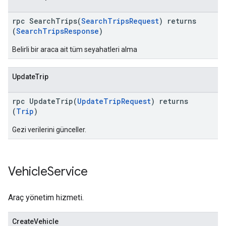
rpc SearchTrips(
SearchTripsRequest
) returns
(
SearchTripsResponse
)
Belirli bir araca ait tüm seyahatleri alma
UpdateTrip
rpc UpdateTrip(
UpdateTripRequest
) returns
(
Trip
)
Gezi verilerini günceller.
Vehicle
Service
Araç yönetim hizmeti.
CreateVehicle