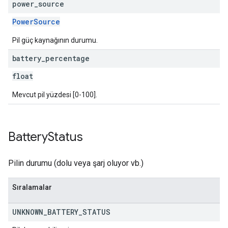
power
_
source
PowerSource
Pil güç kaynağının durumu.
battery
_
percentage
float
Mevcut pil yüzdesi [0-100].
Battery
Status
Pilin durumu (dolu veya şarj oluyor vb.)
Sıralamalar
UNKNOWN
_
BATTERY
_
STATUS