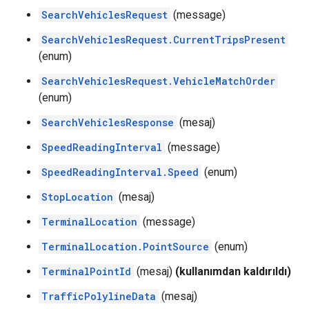
SearchVehiclesRequest
(message)
SearchVehiclesRequest.CurrentTripsPresent
(enum)
SearchVehiclesRequest.VehicleMatchOrder
(enum)
SearchVehiclesResponse
(mesaj)
SpeedReadingInterval
(message)
SpeedReadingInterval.Speed
(enum)
StopLocation
(mesaj)
TerminalLocation
(message)
TerminalLocation.PointSource
(enum)
TerminalPointId
(mesaj)
(kullanımdan kaldırıldı)
TrafficPolylineData
(mesaj)