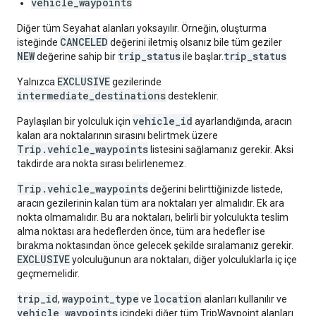
vehicle_waypoints
Diğer tüm Seyahat alanları yoksayılır. Örneğin, oluşturma
CANCELED
isteğinde
değerini iletmiş olsanız bile tüm geziler
NEW
trip_status
trip_status
değerine sahip bir
ile başlar.
EXCLUSIVE
Yalnızca
gezilerinde
intermediate_destinations
desteklenir.
vehicle_id
Paylaşılan bir yolculuk için
ayarlandığında, aracın
kalan ara noktalarının sırasını belirtmek üzere
Trip.vehicle_waypoints
listesini sağlamanız gerekir. Aksi
takdirde ara nokta sırası belirlenemez.
Trip.vehicle_waypoints
değerini belirttiğinizde listede,
aracın gezilerinin kalan tüm ara noktaları yer almalıdır. Ek ara
nokta olmamalıdır. Bu ara noktaları, belirli bir yolculukta teslim
alma noktası ara hedeflerden önce, tüm ara hedefler ise
bırakma noktasından önce gelecek şekilde sıralamanız gerekir.
EXCLUSIVE
yolculuğunun ara noktaları, diğer yolculuklarla iç içe
geçmemelidir.
trip_id
waypoint_type
location
,
ve
alanları kullanılır ve
vehicle_waypoints
içindeki diğer tüm TripWaypoint alanları