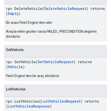
rpc DeleteVehicle(
DeleteVehicleRequest
) returns
(
Empty
)
Bir aracı Fleet Engine'den siler.
Araçta etkin geziler varsa FAILED_PRECONDITION değerini
döndürür.
GetVehicle
rpc GetVehicle(
GetVehicleRequest
) returns
(
Vehicle
)
Fleet Engine'den bir araç döndürür.
ListVehicles
rpc ListVehicles(
ListVehiclesRequest
) returns
(
ListVehiclesResponse
)