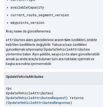
availableCapacity
current_route_segment_version
waypoints_version
name
Araç
da güncellenemez.
attributes
alanı güncellenirse aracın
tüm
özellikleri, istekte
belirtilen özelliklerle değiştirilir. Yalnızca bazı özellikleri
UpdateVehicleAttributes
güncellemek istiyorsanız
waypoints
yöntemine bakın. Aynı şekilde,
alanı güncellenebilir
ancak şu anda araçta bulunan tüm ara noktaları içermeli ve
başka ara nokta içermemelidir.
UpdateVehicleAttributes
rpc
UpdateVehicleAttributes(
UpdateVehicleAttributesRequest
) returns
(
UpdateVehicleAttributesResponse
)