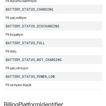
Pil durumu bilinmiyor.
BATTERY
_
STATUS
_
CHARGING
Pil şarj ediliyor.
BATTERY
_
STATUS
_
DISCHARGING
Pil boşalıyor.
BATTERY
_
STATUS
_
FULL
Pil dolu.
BATTERY
_
STATUS
_
NOT
_
CHARGING
Pil şarj olmuyor.
BATTERY
_
STATUS
_
POWER
_
LOW
Pil seviyesi düşük.
Billing
Platform
Identifier