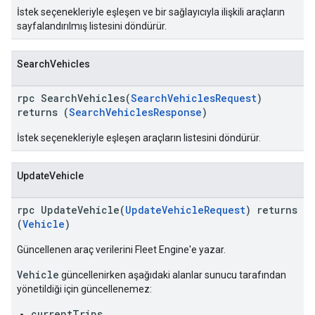
İstek seçenekleriyle eşleşen ve bir sağlayıcıyla ilişkili araçların
sayfalandırılmış listesini döndürür.
SearchVehicles
rpc SearchVehicles(
SearchVehiclesRequest
)
returns (
SearchVehiclesResponse
)
İstek seçenekleriyle eşleşen araçların listesini döndürür.
UpdateVehicle
rpc UpdateVehicle(
UpdateVehicleRequest
) returns
(
Vehicle
)
Güncellenen araç verilerini Fleet Engine'e yazar.
Vehicle
güncellenirken aşağıdaki alanlar sunucu tarafından
yönetildiği için güncellenemez:
currentTrips