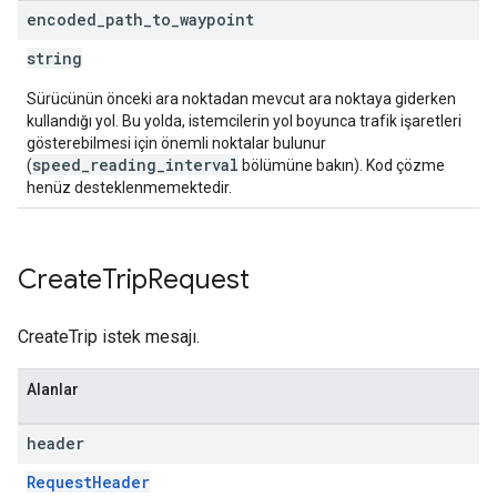
encoded
_
path
_
to
_
waypoint
string
Sürücünün önceki ara noktadan mevcut ara noktaya giderken
kullandığı yol. Bu yolda, istemcilerin yol boyunca trafik işaretleri
gösterebilmesi için önemli noktalar bulunur
speed_reading_interval
(
bölümüne bakın). Kod çözme
henüz desteklenmemektedir.
Create
Trip
Request
CreateTrip istek mesajı.
Alanlar
header
RequestHeader