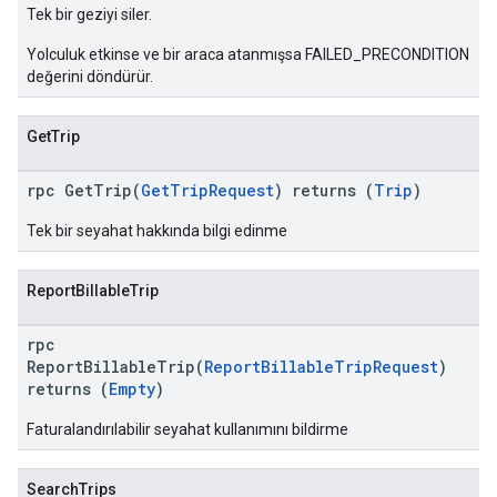
Tek bir geziyi siler.
Yolculuk etkinse ve bir araca atanmışsa FAILED_PRECONDITION
değerini döndürür.
GetTrip
rpc GetTrip(
GetTripRequest
) returns (
Trip
)
Tek bir seyahat hakkında bilgi edinme
ReportBillableTrip
rpc
ReportBillableTrip(
ReportBillableTripRequest
)
returns (
Empty
)
Faturalandırılabilir seyahat kullanımını bildirme
SearchTrips