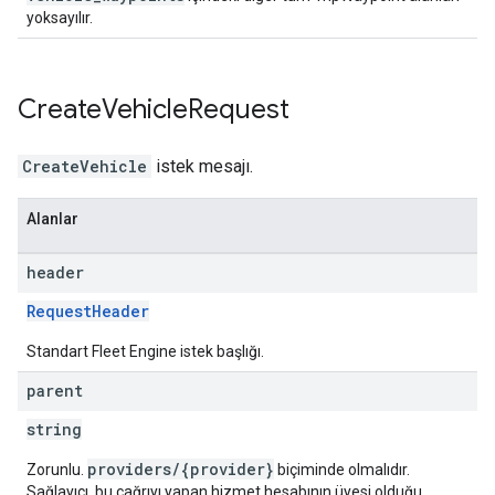
yoksayılır.
Create
Vehicle
Request
CreateVehicle
istek mesajı.
Alanlar
header
RequestHeader
Standart Fleet Engine istek başlığı.
parent
string
providers/{provider}
Zorunlu.
biçiminde olmalıdır.
Sağlayıcı, bu çağrıyı yapan hizmet hesabının üyesi olduğu