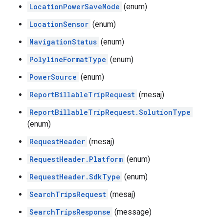
LocationPowerSaveMode
(enum)
LocationSensor
(enum)
NavigationStatus
(enum)
PolylineFormatType
(enum)
PowerSource
(enum)
ReportBillableTripRequest
(mesaj)
ReportBillableTripRequest.SolutionType
(enum)
RequestHeader
(mesaj)
RequestHeader.Platform
(enum)
RequestHeader.SdkType
(enum)
SearchTripsRequest
(mesaj)
SearchTripsResponse
(message)