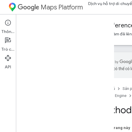
Dịch vụ hỗ trợ di chuy
Maps Platform
Mobility Services
Fleet Engine
Referenc
Thông tin
Tổng quan
Chuyến đi theo yêu cầu
Việc cần làm đã lên 
Trò chuyện
API
bằng AI có thể có l
Fleet Engine API – Tài liệu tham khảo
RPC
API Fleet Engine – Tài liệu tham khảo
Trang chủ
Sản 
REST
Fleet Engine
Tổng quan
Method:
Tài nguyên REST
provider
.
billing
Trips
provider
.
trips
Trên trang này
provider
.
vehicles