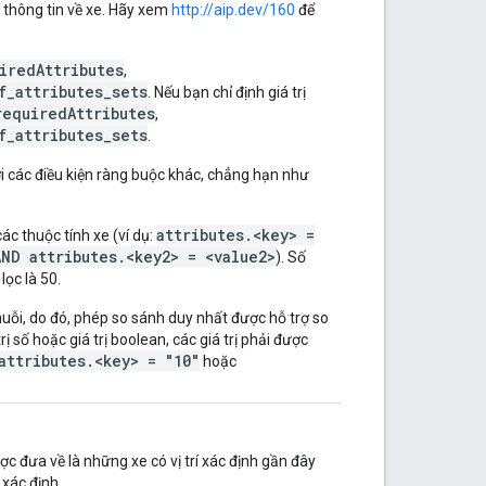
 thông tin về xe. Hãy xem
http://aip.dev/160
để
iredAttributes
,
f_attributes_sets
. Nếu bạn chỉ định giá trị
requiredAttributes
,
f_attributes_sets
.
 các điều kiện ràng buộc khác, chẳng hạn như
attributes.<key> =
ác thuộc tính xe (ví dụ:
AND attributes.<key2> = <value2>
). Số
lọc là 50.
huỗi, do đó, phép so sánh duy nhất được hỗ trợ so
rị số hoặc giá trị boolean, các giá trị phải được
attributes.<key> = "10"
hoặc
c đưa về là những xe có vị trí xác định gần đây
xác định.