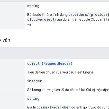
string
providers/{provider
Bắt buộc. Phải ở định dạng
cloud-project
) của dự án trên Google Cloud mà tài
viên.
y vấn
object (
RequestHeader
)
Tiêu đề tiêu chuẩn của yêu cầu Fleet Engine.
integer
Số lượng phương tiện tối đa cần trả lại. Giá trị mặc địn
string
nextPageToken
Giá trị của
do lệnh gọi trước đó cun