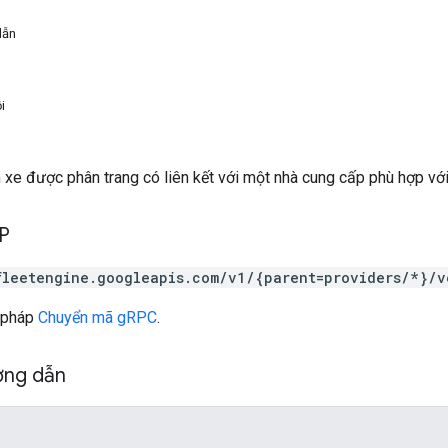
dẫn
i
 xe được phân trang có liên kết với một nhà cung cấp phù hợp với
TP
fleetengine.googleapis.com/v1/{parent=providers/*}/v
 pháp
Chuyển mã gRPC
.
ờng dẫn