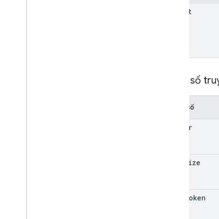
parent
Tham số tru
Tham số
header
page
Size
page
Token