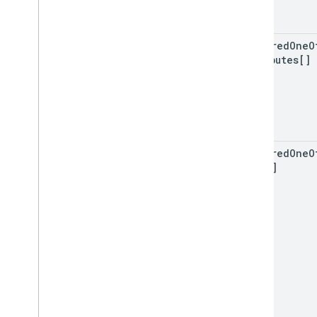
required
One
O
Attributes[]
required
One
O
Sets[]