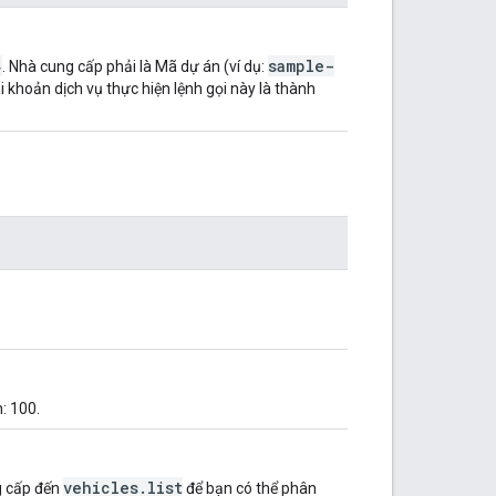
}
sample-
. Nhà cung cấp phải là Mã dự án (ví dụ:
 khoản dịch vụ thực hiện lệnh gọi này là thành
h: 100.
vehicles.list
g cấp đến
để bạn có thể phân