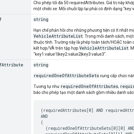
Cho phép tối đa 50 requiredAttributes. Giá trị này khớ
một chiếc xe. Mỗi chuỗi lặp lại phải có định dạng "key:v
f
string
Hạn chế phản hồi cho những phương tiện có ít nhất mộ
VehicleAttributeList
. Trong mỗi danh sách, một 
thuộc tính. Trường này là phép toán tách/HOẶC toàn 
VehicleAttributeList
kết hợp/VÀ trên tập hợp
. M
"key1:value1|key2:value2|key3:value3".
f
Attribute
string
requiredOneOfAttributeSets
cung cấp chức năn
requiredOneOfAttributes
requi
Tương tự như
,
báo cho phép tạo một danh sách gồm nhiều danh sách
(requiredAttributes[0] AND requiredAttr
AND

(

  (requiredOneOfAttributeSets[0][0] AND