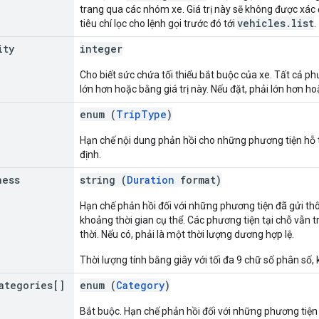
trang qua các nhóm xe. Giá trị này sẽ không được xác 
vehicles.list
tiêu chí lọc cho lệnh gọi trước đó tới
.
ity
integer
Cho biết sức chứa tối thiểu bắt buộc của xe. Tất cả ph
lớn hơn hoặc bằng giá trị này. Nếu đặt, phải lớn hơn ho
enum (
TripType
)
Hạn chế nội dung phản hồi cho những phương tiện hỗ tr
định.
ness
string (
Duration
format)
Hạn chế phản hồi đối với những phương tiện đã gửi thôn
khoảng thời gian cụ thể. Các phương tiện tại chỗ vẫn tru
thời. Nếu có, phải là một thời lượng dương hợp lệ.
Thời lượng tính bằng giây với tối đa 9 chữ số phân số, 
ategories[]
enum (
Category
)
Bắt buộc. Hạn chế phản hồi đối với những phương tiện 