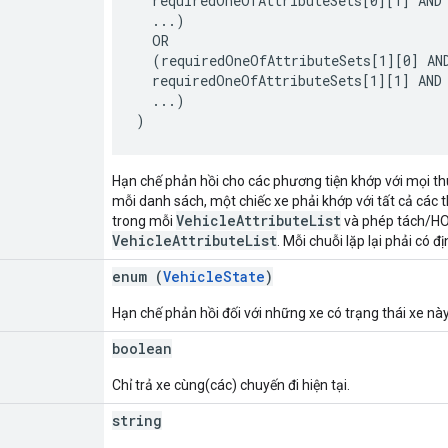
  requiredOneOfAttributeSets[0][1] AND

  ...)

  OR

  (requiredOneOfAttributeSets[1][0] AND
  requiredOneOfAttributeSets[1][1] AND

  ...)

Hạn chế phản hồi cho các phương tiện khớp với mọi th
mỗi danh sách, một chiếc xe phải khớp với tất cả các 
VehicleAttributeList
trong mỗi
và phép tách/HO
VehicleAttributeList
. Mỗi chuỗi lặp lại phải có
enum (
VehicleState
)
Hạn chế phản hồi đối với những xe có trạng thái xe này
boolean
Chỉ trả xe cùng(các) chuyến đi hiện tại.
string