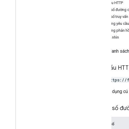
Yêu cầu HTTP
Tổng quan
Tham số đường 
create
Tham số truy vấn
xóa
Nội dung yêu cầu
get
Nội dung phản hồ
danh sách
Khung nhìn
tìm-kiếm
cập nhật
Trả về danh sách
update
Attributes
Loại
Yêu cầu HT
Tiêu hao lưu lượng truy cập tiêu hao
Lat
Lng
GET https://
Tiêu đề của yêu cầu
URL sử dụng cú
Địa điểm nhà ga
Trip
Type
Điểm tham quan ba chiều
Tham số đư
Vị trí xe
Loại điểm
Tham số