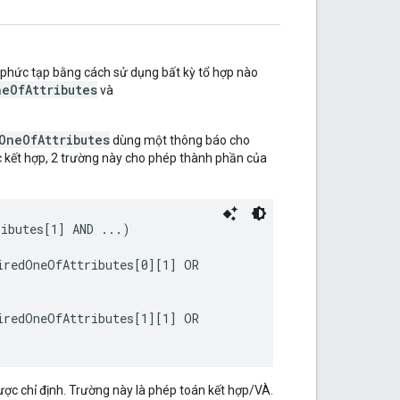
 phức tạp bằng cách sử dụng bất kỳ tổ hợp nào
eOfAttributes
và
OneOfAttributes
dùng một thông báo cho
 kết hợp, 2 trường này cho phép thành phần của
ibutes[1] AND ...)

redOneOfAttributes[0][1] OR

redOneOfAttributes[1][1] OR

ược chỉ định. Trường này là phép toán kết hợp/VÀ.