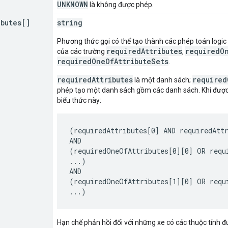
UNKNOWN
là không được phép.
ibutes[]
string
Phương thức gọi có thể tạo thành các phép toán logic
requiredAttributes
requiredOn
của các trường
,
requiredOneOfAttributeSets
.
requiredAttributes
required
là một danh sách;
phép tạo một danh sách gồm các danh sách. Khi được
biểu thức này:
(requiredAttributes[0] AND requiredAttr
AND

(requiredOneOfAttributes[0][0] OR requi
...)

AND

(requiredOneOfAttributes[1][0] OR requi
Hạn chế phản hồi đối với những xe có các thuộc tính đ