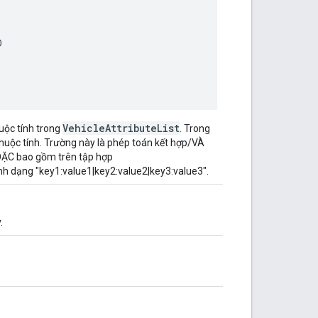


VehicleAttributeList
uộc tính trong
. Trong
thuộc tính. Trường này là phép toán kết hợp/VÀ
ẶC bao gồm trên tập hợp
 định dạng "key1:value1|key2:value2|key3:value3".
.