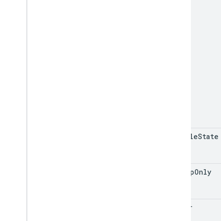
vehicle
State
on
Trip
Only
filter