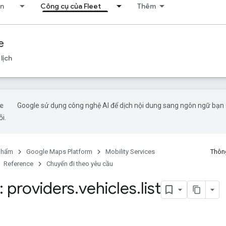
ển
Công cụ của Fleet
Thêm
e
lịch
Google sử dụng công nghệ AI để dịch nội dung sang ngôn ngữ bạn ư
ỗi.
phẩm
Google Maps Platform
Mobility Services
Thông
Reference
Chuyến đi theo yêu cầu
 providers
.
vehicles
.
list