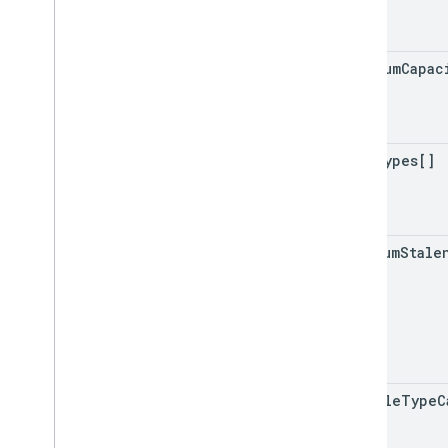
minimum
Capac
trip
Types[]
maximum
Stale
vehicle
Type
C