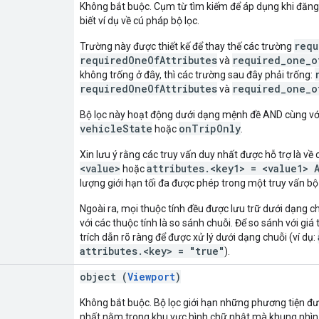
Không bắt buộc. Cụm từ tìm kiếm để áp dụng khi đăng
biết ví dụ về cú pháp bộ lọc.
requ
Trường này được thiết kế để thay thế các trường
requiredOneOfAttributes
required_one_o
và
không trống ở đây, thì các trường sau đây phải trống:
requiredOneOfAttributes
required_one_o
và
Bộ lọc này hoạt động dưới dạng mệnh đề AND cùng với
vehicleState
onTripOnly
hoặc
.
Xin lưu ý rằng các truy vấn duy nhất được hỗ trợ là về c
<value>
attributes.<key1> = <value1> 
hoặc
lượng giới hạn tối đa được phép trong một truy vấn bộ 
Ngoài ra, mọi thuộc tính đều được lưu trữ dưới dạng c
với các thuộc tính là so sánh chuỗi. Để so sánh với giá t
trích dẫn rõ ràng để được xử lý dưới dạng chuỗi (ví dụ:
attributes.<key> = "true"
).
object (
Viewport
)
Không bắt buộc. Bộ lọc giới hạn những phương tiện đượ
nhất nằm trong khu vực hình chữ nhật mà khung nhìn 