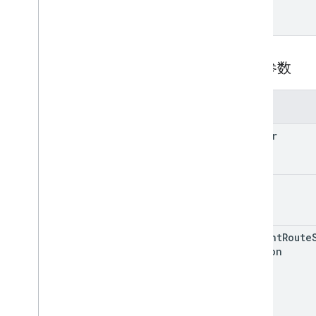
查询参数
参数
header
view
current
Route
Version