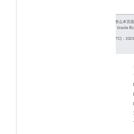
如未另行说明，那么本页
站政策
。Java 是 Orac
最后更新时间 (UTC)：2025-
互动
Google Developer Program
Google Developer Groups
Google Developer Experts
Accelerators
Google Cloud & NVIDIA