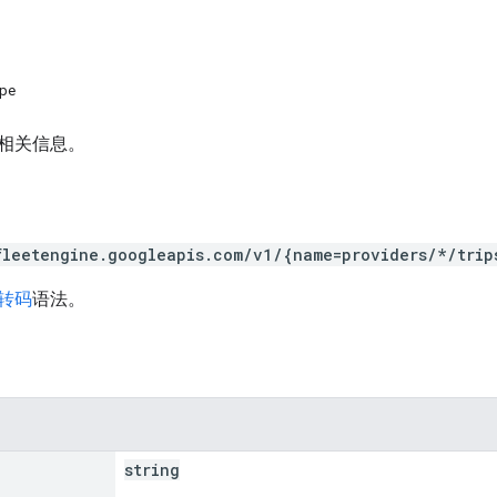
ype
相关信息。
fleetengine.googleapis.com/v1/{name=providers/*/trip
 转码
语法。
string