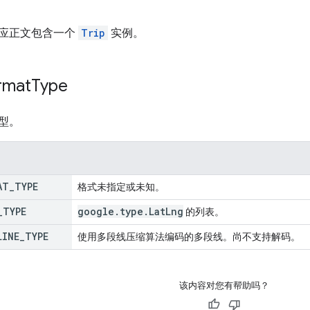
应正文包含一个
Trip
实例。
rmat
Type
型。
AT
_
TYPE
格式未指定或未知。
_
TYPE
google
.
type
.
Lat
Lng
的列表。
LINE
_
TYPE
使用多段线压缩算法编码的多段线。尚不支持解码。
该内容对您有帮助吗？