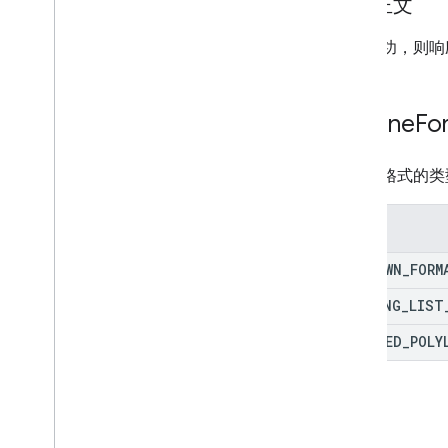
响应正文
如果成功，则响
Polyline
Fo
多段线格式的类
枚举
UNKNOWN
_
FORM
LAT
_
LNG
_
LIST
ENCODED
_
POLY