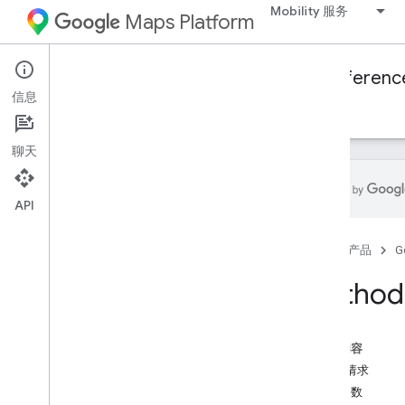
Mobility 服务
Maps Platform
Mobility Services
Fleet Engine
Referenc
信息
概览
按需行程
计划任务
聊天
API
Fleet Engine API - RPC 参考文档
首页
产品
G
Fleet Engine API - REST 参考文档
概览
Method:
REST 资源
provider
.
billable 行程
本页内容
provider
.
trips
HTTP 请求
概览
路径参数
create