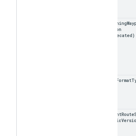
remaining
Way
Version
(deprecated)
route
Format
T
current
Route
Traffic
Versi