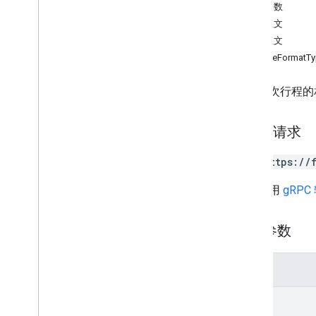
查询参数
delete
请求正文
get
响应正文
search
PolylineFormatT
update
提供方
.
车辆
获取单次行程的
类型
可续传流量多段线
HTTP 请求
Lat
Lng
Request
Header
GET https://
航站楼位置
Trip
Type
网址采用
gRPC
Trip
Waypoint
车辆位置
路径参数
Waypoint
Type
参数
name