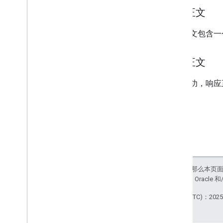
请求正文
请求正文包含
响应正文
如果成功，响应
如未另行说明，那么本页
站政策
。Java 是 Orac
最后更新时间 (UTC)：2025-