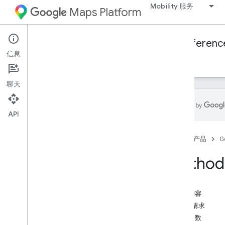
Mobility 服务
Maps Platform
Mobility Services
Fleet Engine
Referenc
信息
概览
按需行程
计划任务
聊天
API
Fleet Engine API - RPC 参考文档
首页
产品
G
Fleet Engine API - REST 参考文档
概览
Method:
REST 资源
provider
.
billable 行程
本页内容
provider
.
trips
HTTP 请求
概览
路径参数
create