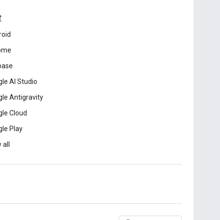
建
roid
ome
base
le AI Studio
le Antigravity
le Cloud
le Play
 all