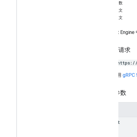
查询参数
delete
请求正文
get
响应正文
search
update
在 Fleet En
提供方
.
车辆
类型
HTTP 请求
可续传流量多段线
Lat
Lng
POST https:/
Request
Header
航站楼位置
网址采用
gRPC
Trip
Type
Trip
Waypoint
路径参数
车辆位置
Waypoint
Type
参数
parent