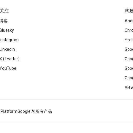
关注
构
博客
And
Bluesky
Chr
Instagram
Fire
LinkedIn
Goog
X (Twitter)
Goog
YouTube
Goog
Goog
View
 Platform
Google AI
所有产品