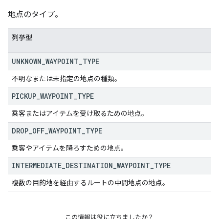
地点のタイプ。
列挙型
UNKNOWN
_
WAYPOINT
_
TYPE
不明なまたは未指定の地点の種類。
PICKUP
_
WAYPOINT
_
TYPE
乗客またはアイテムを受け取るための地点。
DROP
_
OFF
_
WAYPOINT
_
TYPE
乗客やアイテムを降ろすための地点。
INTERMEDIATE
_
DESTINATION
_
WAYPOINT
_
TYPE
複数の目的地を経由するルートの中間地点の地点。
この情報は役に立ちましたか？