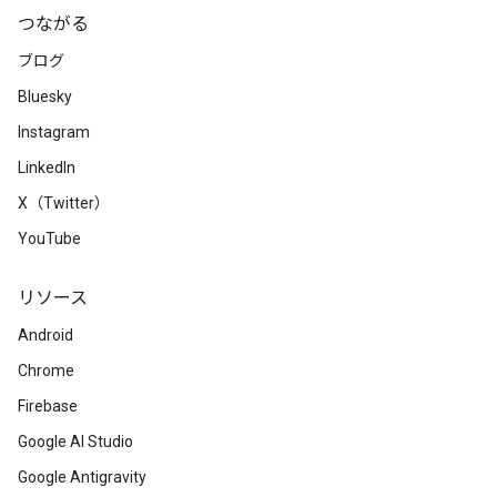
つながる
ブログ
Bluesky
Instagram
LinkedIn
X（Twitter）
YouTube
リソース
Android
Chrome
Firebase
Google AI Studio
Google Antigravity