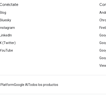
Conéctate
Com
Blog
And
Bluesky
Chr
Instagram
Fire
LinkedIn
Goog
X (Twitter)
Goog
YouTube
Goog
Goog
View
 Platform
Google AI
Todos los productos