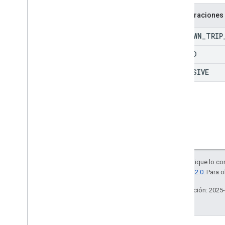
Tipos
Consumible
Traffic
Polyline
Enumeraciones
Lat
Lng
UNKNOWN
_
TRIP
Request
Header
Ubicación de la terminal
SHARED
Trip
Type
EXCLUSIVE
Punto de viaje
Ubicación del vehículo
Tipo de waypoint
Salvo que se indique lo con
licencia Apache 2.0
. Para 
Última actualización: 2025