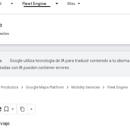
d
Fleet Engine
Más
e
madas
Google utiliza tecnología de IA para traducir contenido a tu idioma
izadas con IA pueden contener errores.
Productos
Google Maps Platform
Mobility Services
Fleet Engine
o
e
viaje.