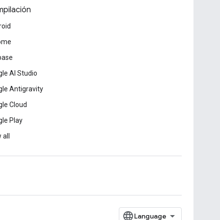
pilación
roid
ome
base
le AI Studio
le Antigravity
le Cloud
le Play
 all