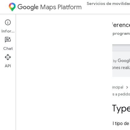
Servicios de movilida
Maps Platform
Mobility Services
Fleet Engine
Referenc
Información
Descripción general
Viajes a pedido
Tareas progra
Chat
API
traducciones real
API de Fleet Engine: Referencia de RPC
API de Fleet Engine: Referencia de REST
Página principal
Descripción general
Viajes a pedid
Recursos de REST
Trip
Typ
proveedores
.
billable
Trips
proveedores
.
viajes
proveedores
.
vehicles
Indica el tipo de 