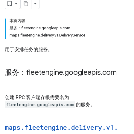
本页内容
服务：fleetengine.googleapis.com
maps.fleetengine.delivery.v1.DeliveryService
用于安排任务的服务。
服务：fleetengine
.
googleapis
.
com
创建 RPC 客户端存根需要名为
fleetengine.googleapis.com
的服务。
maps
.
fleetengine
.
delivery
.
v1
.