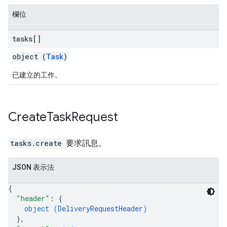
欄位
tasks[]
object (
Task
)
已建立的工作。
Create
Task
Request
tasks.create
要求訊息。
JSON 表示法
{
"header"
: 
{
object (
DeliveryRequestHeader
)
}
,