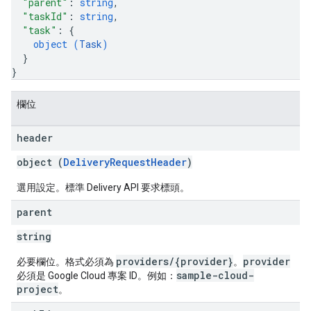
"parent"
: 
string
,
"taskId"
: 
string
,
"task"
: 
{
object (
Task
)
}
}
欄位
header
object (
DeliveryRequestHeader
)
選用設定。標準 Delivery API 要求標頭。
parent
string
providers/{provider}
provider
必要欄位。格式必須為
。
sample-cloud-
必須是 Google Cloud 專案 ID。例如：
project
。