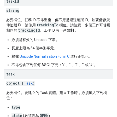
task
Id
string
必要欄位。任務 ID 不得重複，但不應是運送追蹤 ID。如要儲存貨
trackingId
件追蹤 ID，請使用
欄位。請注意，多個工作可使用
trackingId
相同的
。工作 ID 有下列限制：
必須是有效的 Unicode 字串。
長度上限為 64 個半形字元。
根據
Unicode Normalization Form C
進行正規化。
不得包含下列任何 ASCII 字元：'/'、':'、'?'、',' 或 '#'。
task
object (
Task
)
必要欄位。要建立的 Task 實體。建立工作時，必須填入下列欄
位：
type
state
OPEN
(必須設為
)