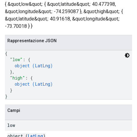
{ &quot;low&quot;: { &quot;latitude&quot;: 40.477398,
&quot;longitude&quot;: -74.259087 }, &quot;high&quot;: {
&quot;latitude&quot;: 40.91618, &quot;longitude&quot;:
-73.70018 } }
Rappresentazione JSON
{
"low"
: 
{
object (
LatLng
)
}
,
"high"
: 
{
object (
LatLng
)
}
}
Campi
low
object (
LatLng
)