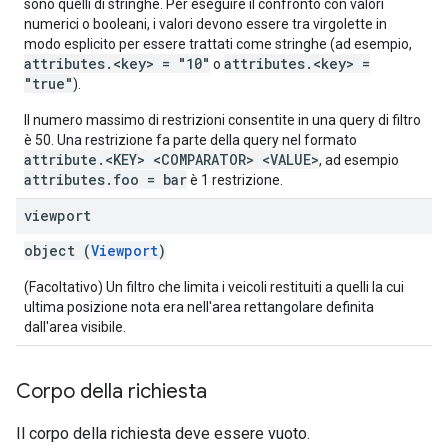
sono quelli di stringhe. Per eseguire il confronto con valori
numerici o booleani, i valori devono essere tra virgolette in
modo esplicito per essere trattati come stringhe (ad esempio,
attributes.<key> = "10"
attributes.<key> =
o
"true"
).
Il numero massimo di restrizioni consentite in una query di filtro
è 50. Una restrizione fa parte della query nel formato
attribute.<KEY> <COMPARATOR> <VALUE>
, ad esempio
attributes.foo = bar
è 1 restrizione.
viewport
object (
Viewport
)
(Facoltativo) Un filtro che limita i veicoli restituiti a quelli la cui
ultima posizione nota era nell'area rettangolare definita
dall'area visibile.
Corpo della richiesta
Il corpo della richiesta deve essere vuoto.