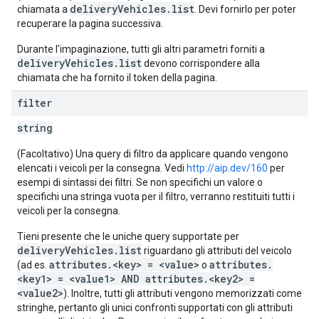
deliveryVehicles.list
chiamata a
. Devi fornirlo per poter
recuperare la pagina successiva.
Durante l'impaginazione, tutti gli altri parametri forniti a
deliveryVehicles.list
devono corrispondere alla
chiamata che ha fornito il token della pagina.
filter
string
(Facoltativo) Una query di filtro da applicare quando vengono
elencati i veicoli per la consegna. Vedi
http://aip.dev/160
per
esempi di sintassi dei filtri. Se non specifichi un valore o
specifichi una stringa vuota per il filtro, verranno restituiti tutti i
veicoli per la consegna.
Tieni presente che le uniche query supportate per
deliveryVehicles.list
riguardano gli attributi del veicolo
attributes.<key> = <value>
attributes.
(ad es.
o
<key1> = <value1> AND attributes.<key2> =
<value2>
). Inoltre, tutti gli attributi vengono memorizzati come
stringhe, pertanto gli unici confronti supportati con gli attributi