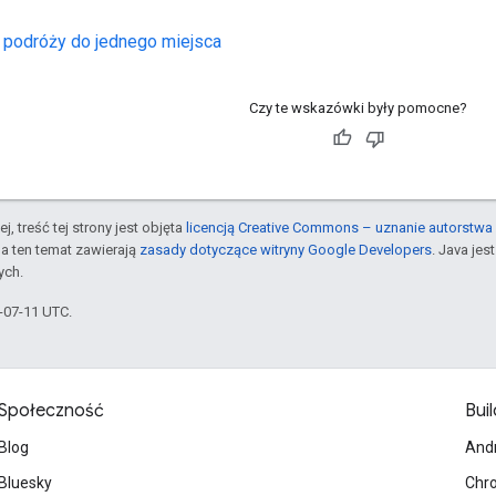
 podróży do jednego miejsca
Czy te wskazówki były pomocne?
j, treść tej strony jest objęta
licencją Creative Commons – uznanie autorstwa 
a ten temat zawierają
zasady dotyczące witryny Google Developers
. Java je
ych.
6-07-11 UTC.
Społeczność
Buil
Blog
And
Bluesky
Chr