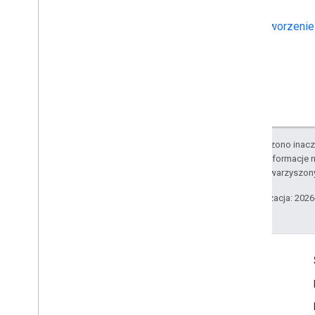
Tworzenie
O ile nie stwierdzono inacze
Szczegółowe informacje n
podmiotów stowarzyszon
Ostatnia aktualizacja: 202
Komunikacja
Google Developer Program
Google Developer Groups