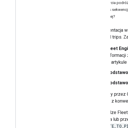
Cykl życia podró
Inne typy podróży
Proces sekwencj
Tworzenie podróży obejmujących wiele
miejsc docelowych
Co dalej?
Tworzenie podróży po kolei
Tworzenie wspólnych przejazdów
Dokumentacja w t
demand trips. Za
Więcej zasobów
Fleet Eng
Pobieranie danych podróży
bezpośrednio z Fleet Engine
informacji
w artykule
Podstawo
Podstawo
Używany przez 
zgodne z konwe
W usłudze Fleet 
jedzenia lub pr
ENROUTE_TO_P