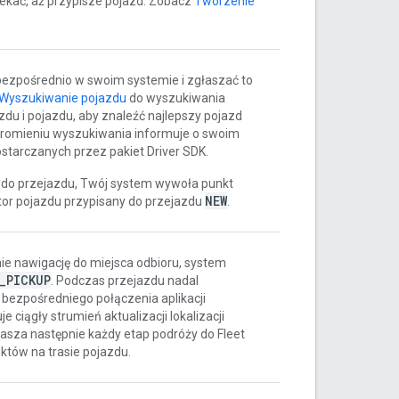
zekać, aż przypisze pojazd. Zobacz
Tworzenie
ezpośrednio w swoim systemie i zgłaszać to
Wyszukiwanie pojazdu
do wyszukiwania
zdu i pojazdu, aby znaleźć najlepszy pojazd
 promieniu wyszukiwania informuje o swoim
ostarczanych przez pakiet Driver SDK.
 do przejazdu, Twój system wywoła punkt
NEW
kator pojazdu przypisany do przejazdu
.
ie nawigację do miejsca odbioru, system
_
PICKUP
. Podczas przejazdu nadal
 bezpośredniego połączenia aplikacji
 ciągły strumień aktualizacji lokalizacji
łasza następnie każdy etap podróży do Fleet
nktów na trasie pojazdu.