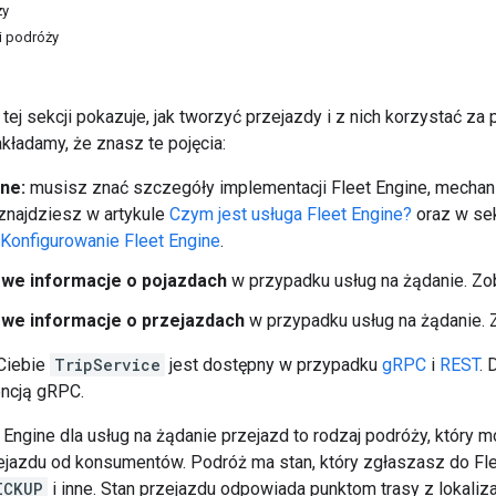
ży
i podróży
ej sekcji pokazuje, jak tworzyć przejazdy i z nich korzystać z
kładamy, że znasz te pojęcia:
ine:
musisz znać szczegóły implementacji Fleet Engine, mechan
 znajdziesz w artykule
Czym jest usługa Fleet Engine?
oraz w se
Konfigurowanie Fleet Engine
.
we informacje o pojazdach
w przypadku usług na żądanie. Z
we informacje o przejazdach
w przypadku usług na żądanie.
Ciebie
TripService
jest dostępny w przypadku
gRPC
i
REST
. 
ncją gRPC.
Engine dla usług na żądanie przejazd to rodzaj podróży, który 
zejazdu od konsumentów. Podróż ma stan, który zgłaszasz do Flee
ICKUP
i inne. Stan przejazdu odpowiada punktom trasy z lokaliz