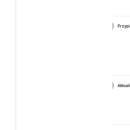
2
Przypi
3
Aktual