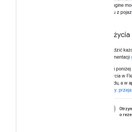
Fleet Engine mod
związku z pojaz
Cykl życia
Aby śledzić każ
w dokumentacji
W tabeli poniże
cyklu życia w Fl
przejazdu, a w a
kierowcy: przej
1
Otrzy
o reze