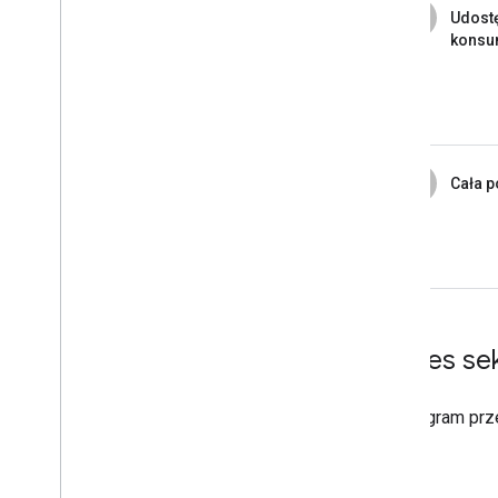
4
Udostę
konsu
5
Cała 
Proces se
Ten diagram prz