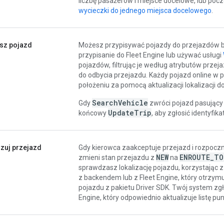
liczbę pasażerów i miejsce docelowe, lub poc
wycieczki do jednego miejsca docelowego
.
sz pojazd
Możesz przypisywać pojazdy do przejazdów b
przypisanie do Fleet Engine lub używać usługi
pojazdów, filtrując je według atrybutów przeja
do odbycia przejazdu. Każdy pojazd online w
położeniu za pomocą aktualizacji lokalizacji d
SearchVehicle
Gdy
zwróci pojazd pasujący
UpdateTrip
końcowy
, aby zgłosić identyfi
izuj przejazd
Gdy kierowca zaakceptuje przejazd i rozpoczn
NEW
ENROUTE
_
TO
zmieni stan przejazdu z
na
sprawdzasz lokalizację pojazdu, korzystając z
z backendem lub z Fleet Engine, który otrzymuje
pojazdu z pakietu Driver SDK. Twój system zg
Engine, który odpowiednio aktualizuje listę pu