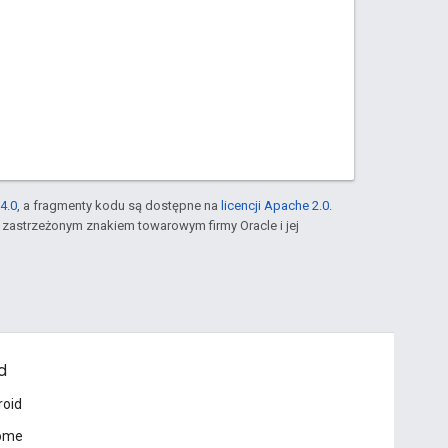
4.0
, a fragmenty kodu są dostępne na
licencji Apache 2.0
.
st zastrzeżonym znakiem towarowym firmy Oracle i jej
d
roid
ome