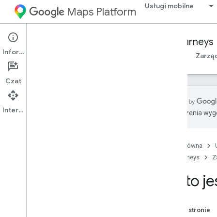
Usługi mobilne
Maps Platform
Mobility Services
Fleet Engine
Journeys
Informacje
Przegląd
Zarządzanie przejazdami na żądanie
Zarzą
Czat
Interfejs API
Tłumaczenia wyge
Najlepsze
Co to jest podróż na żądanie?
Strona główna
Tworzenie podróży w jedną stronę
docelową
Journeys
Z
Aktualizowanie stanu podróży i
Co to j
zarządzanie nim
Znajdź podróże
Usuń podróż
Na tej stronie