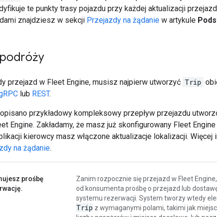
yfikuje te punkty trasy pojazdu przy każdej aktualizacji przejazdu
dami znajdziesz w sekcji
Przejazdy na żądanie
w artykule
Pods
 podróży
dy przejazd w Fleet Engine, musisz najpierw utworzyć
Trip
obi
gRPC
lub
REST
.
j opisano przykładowy kompleksowy przepływ przejazdu utwor
eet Engine. Zakładamy, że masz już skonfigurowany Fleet Engine
plikacji kierowcy masz włączone aktualizacje lokalizacji. Więcej
azdy na żądanie
.
mujesz prośbę
Zanim rozpocznie się przejazd w Fleet Engine
rwację.
od konsumenta prośbę o przejazd lub dostawę 
systemu rezerwacji. System tworzy wtedy el
Trip
z wymaganymi polami, takimi jak miejsce