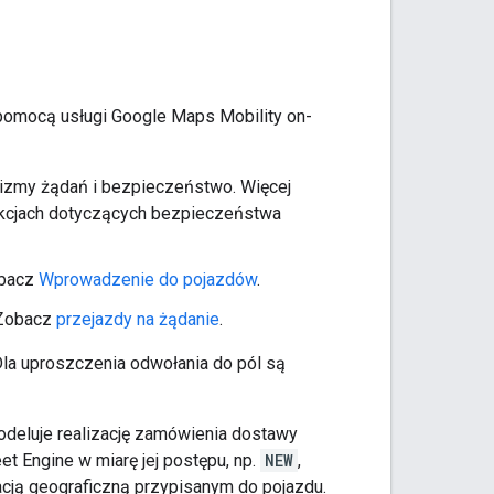
a pomocą usługi Google Maps Mobility on-
izmy żądań i bezpieczeństwo. Więcej
kcjach dotyczących bezpieczeństwa
obacz
Wprowadzenie do pojazdów
.
 Zobacz
przejazdy na żądanie
.
Dla uproszczenia odwołania do pól są
modeluje realizację zamówienia dostawy
t Engine w miarę jej postępu, np.
NEW
,
acją geograficzną przypisanym do pojazdu.