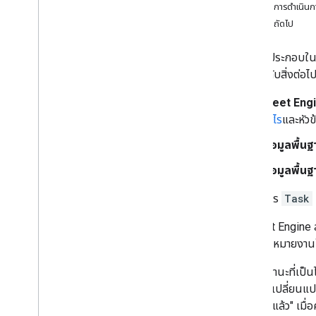
จัดการความคืบหน้าของงาน
ขั้นตอนการดำเนิน
อัปเดตงานเกี่ยวกับยานพาหนะที่นำส่งสินค้า
ขั้นตอนถัดไป
อัปเดตสถานะจุดหยุดรถ
สรุปงาน
เอกสารประกอบในส่ว
คุ้นเคยกับสิ่งต่อไป
การดำเนินการอื่นๆ
Fleet Eng
ค้นหางาน
อะไร
และหัว
จัดการการจัดส่ง
ข้อมูลพื้น
ข้อมูลพื้น
ทรัพยากร
Task
ใน Fleet Engine 
คุณมอบหมายงานให้
งานมีสถานะที่เป็น
อยู่มีการเปลี่ยนแ
หรือ "ถึงแล้ว" เ