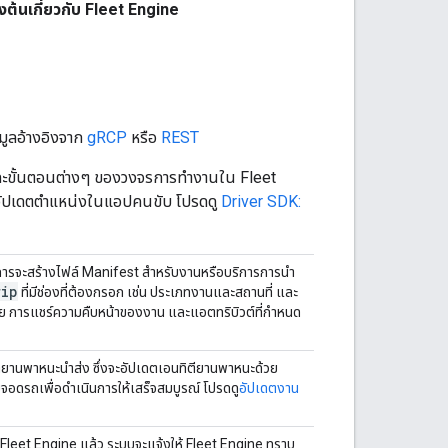
องต้นเกี่ยวกับ Fleet Engine
มูลอ้างอิงจาก
gRCP
หรือ
REST
บและขั้นตอนต่างๆ ของวงจรการทำงานใน Fleet
ารอัปเดตตำแหน่งในแอปคนขับ โปรดดู
Driver SDK:
ริการจะสร้างไฟล์ Manifest สำหรับงานหรือบริการการนำ
rip
ที่มีช่องที่ต้องกรอก เช่น ประเภทงานและสถานที่ และ
หมาย การแชร์ความคืบหน้าของงาน และแอตทริบิวต์ที่กำหนด
ยานพาหนะนำส่ง ซึ่งจะอัปเดตเอนทิตียานพาหนะด้วย
ดรถเพื่อดำเนินการให้เสร็จสมบูรณ์ โปรดดู
อัปเดตงาน
 Fleet Engine แล้ว ระบบจะแจ้งให้ Fleet Engine ทราบ