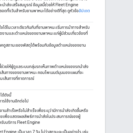
นำส่งเสร็จสมบูรณ์ ข้อมูลนี้ช่วยให้ Fleet Engine
้งวันสำหรับยานพาหนะได้อย่างดีที่สุด ดูหัวข้อ
อัปเดต
สนใจได้ในเวลาเดียวกันกับที่ยานพาหนะเริ่มการนำทางสำหรับ
ดงานและตำแหน่งของยานพาหนะแก่ผู้มีส่วนเกี่ยวข้องที่
้บริโภคดูสถานะของพัสดุได้พร้อมกับข้อมูลตำแหน่งของยาน
นี้ช่วยให้ผู้ดูแลระบบกลุ่มรถเห็นภาพตำแหน่งของรถนำส่ง
บเส้นทางของยานพาหนะ คอมโพเนนต์มุมมองแผนที่จะ
มเส้นทางที่คาดการณ์
้ดังนี้
การใช้งานอีกต่อไป
างานสำเร็จหรือไม่สำเร็จเพื่อระบุว่ามีการนำส่งเกิดขึ้นหรือ
ุดท้ายเพื่อแสดงผลลัพธ์การนำส่งในประสบการณ์ของผู้
าหรับบริการ Fleet Engine
t Engine เป็นเวลา 7 วัน ไม่ว่าสถานะจะเป็นอย่างไร เช่น