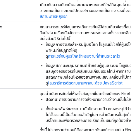
เกี่ยวกับความคืบหน้าของยานพาหนะขณะที่ใกล้ถึง จุดส่ง และ
วางแผนเส้นทางและอัปเดตสถานะตลอดเส้นทาง รวมถึงตลอดทั
สถานะการหยุดรถ
าง
คุณสามารถแชร์ข้อมูลการเดินทางกับผู้มีส่วนเกี่ยวข้องที่
วันนำส่ง เครื่องมือจัดการยานพาหนะจะแสดงทั้งรายละเอีย
สนใจด้วยวิธีต่อไปนี้
ข้อมูลการจัดส่งสำหรับผู้บริโภค
โซลูชันนี้ช่วยให้ผู
พาหนะที่อนุญาตให้ดู
ดู
การแชร์กับผู้บริโภคสำหรับงานที่กำหนดเวลาไว้
ข้อมูลสถานะกลุ่มรถยนต์สำหรับผู้ดูแลระบบ
โซลูชัน
และจุดจอดของรถในกลุ่มแบบเกือบเรียลไทม์ หากทรา
แสดงภาพเคลื่อนไหวของยานพาหนะขณะเคลื่อนที่ไปตา
ดู
ไลบรารีการติดตามยานพาหนะด้วย JavaScript
คุณดำเนินการจัดส่งให้เสร็จสมบูรณ์ในเครื่องมือของ Fleet ได
ปิดงาน
: การปิดงานการจัดส่งหมายความว่างานนั้นไม่มี
ตั้งค่าผลลัพธ์ของงาน
: เมื่อปิดงานแล้ว คุณจะระบุได้ว่
ไม่ ขั้นตอนนี้เป็นขั้นตอนสําคัญในการดําเนินการขั้นส
บริโภคและเพื่อตรวจสอบการเรียกเก็บเงินที่ถูกต้องสํ
ทั้งนี้ โปรดทราบว่าเอนทิตีของงานจะยังคงทำงานอยู่ใน Flee