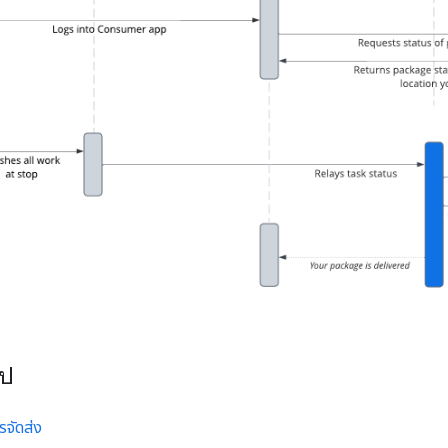
ไป
รจัดส่ง