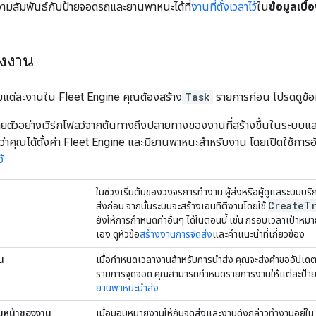
วามสัมพันธ์กับป้ายจอดรถและยานพาหนะได้ที่
งานที่ตั้งเวลาไว้
ใน
ข้อมูลเบื้
องงาน
แต่ละงานใน Fleet Engine คุณต้องสร้าง
Task
รายการก่อน โปรดดูข้อ
บายตัวอย่างเวิร์กโฟลว์จากต้นทางถึงปลายทางของงานที่สร้างขึ้นในระบ
ว่าคุณได้ตั้งค่า Fleet Engine และมียานพาหนะสำหรับงาน โดยเปิดใช้ก
้
ในช่วงเริ่มต้นของวงจรการทำงาน ผู้ส่งหรือผู้ดูแลระบบบ
Create
T
ส่งก่อน จากนั้นระบบจะสร้างเอนทิตีงานโดยใช้
ยังให้การกำหนดค่าอื่นๆ ได้ในตอนนี้ เช่น กรอบเวลาเป้า
เอง ดูหัวข้อ
สร้างงานการจัดส่ง
และคำแนะนำที่เกี่ยวข้อง
น
เมื่อกำหนดเวลางานสำหรับการนำส่ง คุณจะส่งคำขออัปเดต
รายการจุดจอด คุณสามารถกำหนดรายการงานให้แต่ละป้ายจอ
ยานพาหนะนำส่ง
บหน้าของงาน
เมื่อมอบหมายงานให้กับจุดส่งและงานดังกล่าวทำงานอยู่ใน