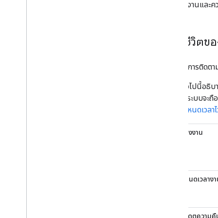
เกี่ยวกับงานและค
วงจรชีวิตข
หากต้องการติดตาม
ตารางต่อไปนี้อธิ
Engine ระบบจะถือ
งานที่กำหนดเวลาไว
1
สร้างงาน
2
กำหนดเวลางา
3
อัปเดตความคื