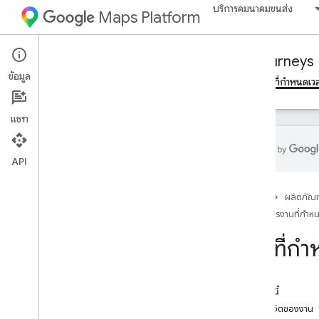
บริการคมนาคมขนส่ง
Maps Platform
Mobility Services
Fleet Engine
Journeys
ข้อมูล
ภาพรวม
จัดการการเดินทางแบบออนดีมานด์
จัดการงานที่กําหนดเวล
แชท
API
Essentials
หน้าแรก
ผลิตภัณฑ
งานที่กำหนดเวลาไว้คืออะไร
จัดการงานที่กําห
สร้างงานการจัดส่ง
สร้างงานประเภทอื่นๆ
งานที่กำ
สร้างงานเป็นกลุ่ม
กำหนดค่างาน
ลบงาน
ในหน้านี้
วงจรชีวิตของงาน