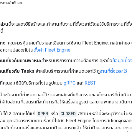
การตามลำดับงาน
นนี้จะแสดงวิธีสร้างและทํางานกับงานที่ตั้งเวลาไว้โดยใช้บริการงานที่ต
นี้
ine
: คุณควรคุ้นเคยกับรายละเอียดการใช้งาน Fleet Engine, กลไกคำขอ
ข้อความปลอดภัยใน
ตั้งค่า Fleet Engine
ฐานเกี่ยวกับยานพาหนะ
สำหรับบริการตามความต้องการ ดูหัวข้อ
ข้อมูลเบื้
ฐานเกี่ยวกับ Tasks
สำหรับบริการงานที่กำหนดเวลาไว้ ดู
งานที่ตั้งเวลาไว้
ที่คุณจะใช้มีให้บริการทั้งในรูปแบบ
gRPC
และ
REST
สำหรับงานที่กำหนดเวลาไว้ งานจะแสดงถึงกิจกรรมของไดรเวอร์ที่ดำเนินก
กับสถานที่จอดรถที่จะทำภารกิจให้เสร็จสมบูรณ์ และยานพาหนะจะเดินทาง
ไปได้ 2 สถานะ ได้แก่
OPEN
หรือ
CLOSED
สถานะเหล่านี้จะระบุว่างานในร
ปลง คุณสามารถรายงานเรื่องนี้ไปยัง Fleet Engine โดยการอัปเดตจุดจอดรถท
มื่อคนขับทำงานเสร็จและออกจากป้ายจอดรถแล้ว ให้นำป้ายจอดรถออกจากรา