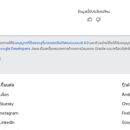
ข้อมูลนี้มีประโยชน์ไหม
ญาตภายใต้
ใบอนุญาตที่ต้องระบุที่มาของครีเอทีฟคอมมอนส์ 4.0
และตัวอย่างโค้ดได้รับอนุญ
 Google Developers
Java เป็นเครื่องหมายการค้าจดทะเบียนของ Oracle และ/หรือบริษัทใ
C
เชื่อมต่อ
บิวด์
บล็อก
And
Bluesky
Chr
Instagram
Fire
LinkedIn
Goog