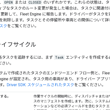
、
OPEN
または
CLOSED
のいずれかです。これらの状態は、タ
ィブなタスクのルート変更が発生した場合は、タスクに関連付けら
D）を更新して、Fleet Engine に報告します。ドライバーが
を削除します。タスクとその停留所や車両との関係について詳
スク
をご覧ください。
ライフサイクル
ine で各タスクを追跡するには、まず
Task
エンティティを作成する
ださい。
ムで作成されたタスクのエンドツーエンド フロー例と、Fleet 
t Engine が設定され、タスク用の車両があり、ドライバー 
す。
Driver SDK: スケジュールされたタスク
をご覧ください。
成する。
作業サイクルの開始時に、ディスパッチャまたは
スのマニフェストを作成します。次に、システム
ケーションなどの必須フィールドを含むタスク 