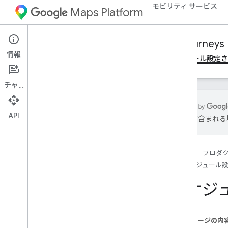
モビリティ サービス
Maps Platform
Mobility Services
Fleet Engine
Journeys
情報
概要
オンデマンド ルートを管理する
スケジュール設定
チャット
API
は誤りが含まれる
Essentials
スケジュールされたタスクとは
ホーム
プロダ
配送タスクを作成する
スケジュール
他のタスクタイプを作成する
タスクを一括作成する
スケジ
タスクを構成する
タスクの削除
このページの内