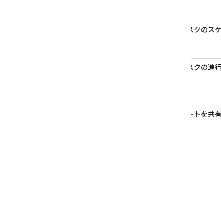
2
タスクのス
る。
3
タスクの進
4
ルートを共