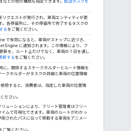
性などの他の構成も指定できます。
配送タスクを
新リクエストが発行され、車両エンティティが更
す。各停留所に、その停留所で完了するタスクの
する
をご覧ください。
gine で有効になると、車両がストップに近づき、
t Engine に通知されます。この情報により、フ
更新を、ルート上だけでなく、車両の 1 日を通し
更新する
をご覧ください。
時に、関係するステークホルダーとルート情報を
あるステークホルダーがタスクの詳細と車両の位置情報
を使用すると、消費者は、指定した車両の位置情
。
覧ください。
ソリューションにより、フリート管理者はフリー
タイムで可視化できます。車両のルートがわかっ
予測されたパスに沿って移動する車両をアニメー
をご覧ください。