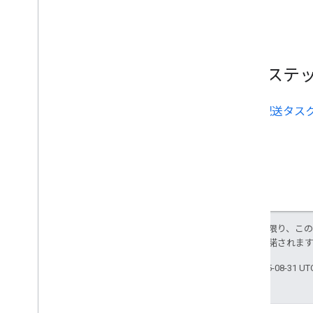
次のステ
配送タス
特に記載のない限り、こ
ス
により使用許諾されま
最終更新日 2025-08-31 U