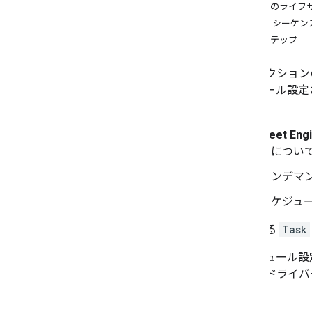
タスクの進行状況を管理する
タスクのライフ
配送車両のタスクを更新する
タスク シーケン
車両停止ステータスを更新する
次のステップ
タスクの確定
このセクション
その他の演算
ケジュール設定
タスクを検索する
す。
配送を管理する
Fleet Eng
細につい
オンデマ
スケジュ
使用する
Task
スケジュール設定
行するドライバ
ます。