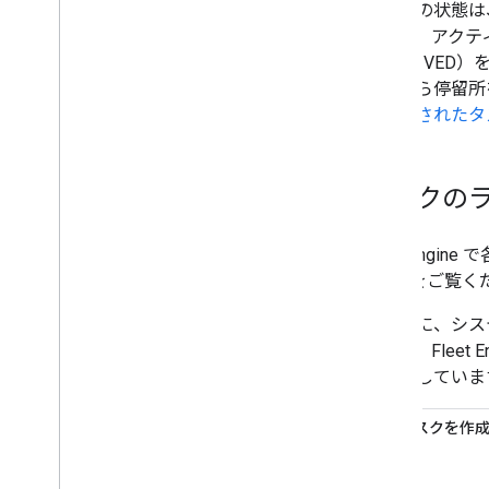
タスクの状態は
します。アクテ
は ARRIVE
ストから停留所
ル設定されたタ
タスクの
Fleet Eng
REST
をご覧く
次の表に、システ
します。Flee
前提としていま
1
タスクを作