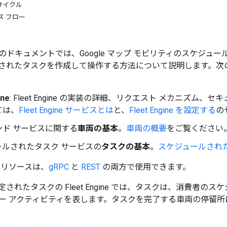
サイクル
ス フロー
のドキュメントでは、Google マップ モビリティのスケジュ
されたタスクを作成して操作する方法について説明します。次
ine
: Fleet Engine の実装の詳細、リクエスト メカニズ
ては、
Fleet Engine サービスとは
と、
Fleet Engine を設定する
の
ンド サービスに関する
車両の基本
。
車両の概要
をご覧ください
ールされたタスク サービスの
タスクの基本
。
スケジュールされ
リソースは、
gRPC
と
REST
の両方で使用できます。
されたタスクの Fleet Engine では、タスクは、消費者
ー アクティビティを表します。タスクを完了する車両の停留