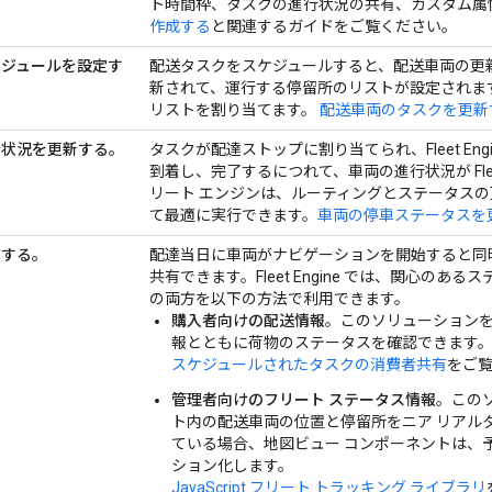
ト時間枠、タスクの進行状況の共有、カスタム属
作成する
と関連するガイドをご覧ください。
ケジュールを設定す
配送タスクをスケジュールすると、配送車両の更
新されて、運行する停留所のリストが設定されま
リストを割り当てます。
配送車両のタスクを更新
行状況を更新する。
タスクが配達ストップに割り当てられ、Fleet En
到着し、完了するにつれて、車両の進行状況が Flee
リート エンジンは、ルーティングとステータスの
て最適に実行できます。
車両の停車ステータスを
有する。
配達当日に車両がナビゲーションを開始すると同
共有できます。Fleet Engine では、関心の
の両方を以下の方法で利用できます。
購入者向けの配送情報
。このソリューション
報とともに荷物のステータスを確認できます
スケジュールされたタスクの消費者共有
をご
管理者向けのフリート ステータス情報
。この
ト内の配送車両の位置と停留所をニア リアル
ている場合、地図ビュー コンポーネントは、
ション化します。
JavaScript フリート トラッキング ライブラリ