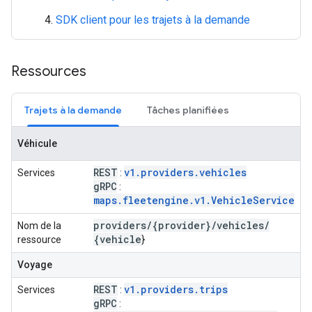
SDK client pour les trajets à la demande
Ressources
Trajets à la demande
Tâches planifiées
Véhicule
REST
v1.providers.vehicles
Services
:
g
RPC
:
maps.fleetengine.v1.VehicleService
providers
/
{provider}
/
vehicles
/
Nom de la
{vehicle
ressource
}
Voyage
REST
v1.providers.trips
Services
:
g
RPC
: