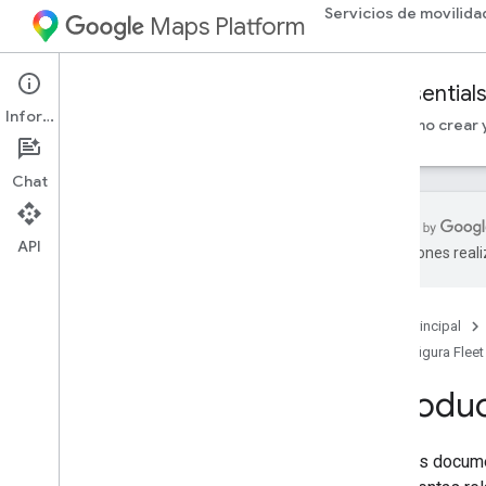
Servicios de movilida
Maps Platform
Mobility Services
Fleet Engine
Essential
Información
Imprescindibles
Configura Fleet Engine
Cómo crear y
Chat
API
traducciones real
Introducción
Página principal
Seguridad en Fleet Engine
Configura Fleet
Descripción general de seguridad
Configuración de IAM y roles de la
Introdu
cuenta de servicio
Tokens web JSON
En estos documen
Configura tu proyecto de