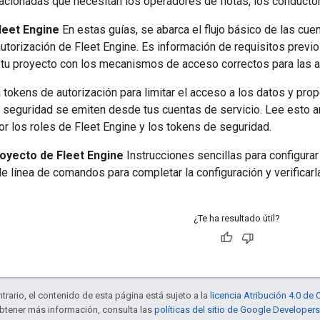
lacionadas que necesitan los operadores de flotas, los conducto
leet Engine
En estas guías, se abarca el flujo básico de las cue
autorización de Fleet Engine. Es información de requisitos prev
 tu proyecto con los mecanismos de acceso correctos para las ap
 tokens de autorización para limitar el acceso a los datos y prop
 seguridad se emiten desde tus cuentas de servicio. Lee esto an
 los roles de Fleet Engine y los tokens de seguridad.
royecto de Fleet Engine
Instrucciones sencillas para configurar
 de línea de comandos para completar la configuración y verificar
¿Te ha resultado útil?
trario, el contenido de esta página está sujeto a la
licencia Atribución 4.0 d
obtener más información, consulta las
políticas del sitio de Google Developers