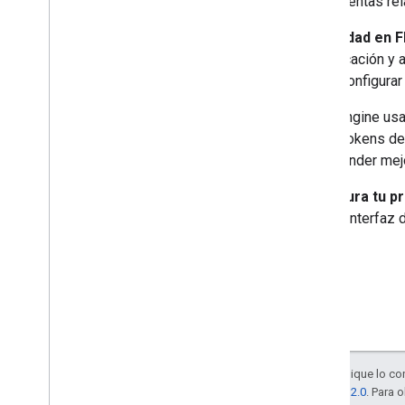
herramientas re
Fleet Engine
Crear tu proyecto
Seguridad en F
Emitir tokens web JSON
autenticación y 
Verifica la configuración
cómo configurar
Soluciona los problemas comunes
.
Fleet Engine usa
Estos tokens de
comprender mejor
Configura tu p
usar la interfaz
Salvo que se indique lo con
licencia Apache 2.0
. Para 