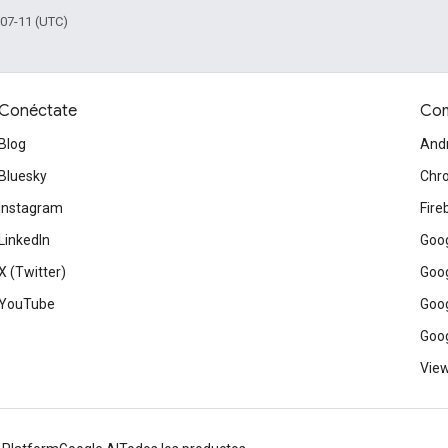
-07-11 (UTC)
Conéctate
Com
Blog
And
Bluesky
Chr
Instagram
Fire
LinkedIn
Goog
X (Twitter)
Goog
YouTube
Goog
Goog
View