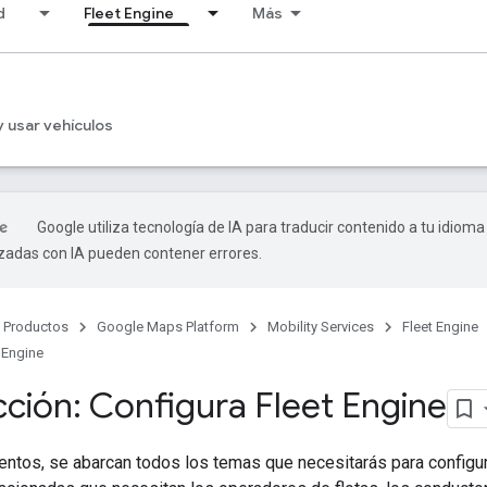
d
Fleet Engine
Más
s
 usar vehículos
Google utiliza tecnología de IA para traducir contenido a tu idioma
izadas con IA pueden contener errores.
Productos
Google Maps Platform
Mobility Services
Fleet Engine
 Engine
cción: Configura Fleet Engine
tos, se abarcan todos los temas que necesitarás para configurar 