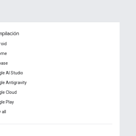
pilación
roid
ome
base
le AI Studio
le Antigravity
le Cloud
le Play
 all