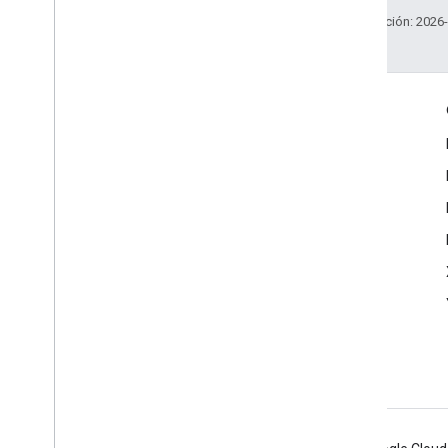
Última actualización: 2026
Interactúa
Google Developer Program
Google Developer Groups
Google Developer Experts
Accelerators
Google Cloud & NVIDIA