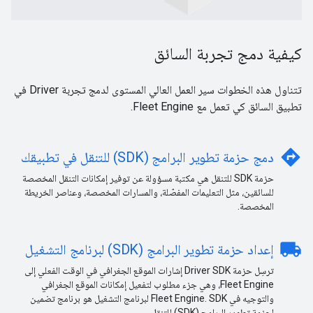
كيفية دمج تجربة السائق
تتناول هذه الخطوات سير العمل العالي المستوى لدمج تجربة Driver في
تطبيق السائق كي تعمل مع Fleet Engine.
directions
دمج حزمة تطوير البرامج (SDK) للتنقل في تطبيقك
حزمة SDK للتنقل هي مكتبة مسؤولة عن توفير إمكانات التنقل المخصصة
للسائقين، مثل التعليمات المفصّلة، والمسارات المخصصة، وعناصر الخريطة
المخصصة.
local_shipping
إعداد حزمة تطوير البرامج (SDK) لبرنامج التشغيل
ترسِل حزمة Driver SDK إشارات الموقع الجغرافي في الوقت الفعلي إلى
Fleet Engine، وهي جزء مطلوب لتفعيل إمكانات الموقع الجغرافي
والتوجيه في Fleet Engine. SDK لبرنامج التشغيل هو برنامج تضمين
لحزمة تطوير البرامج (SDK) للتنقل.