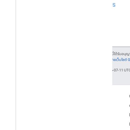
iOS
เนื้อหาของหน้าเว็บนี้ได้รับอนุ
รายละเอียดที่
นโยบายเว็บไซต์
อัปเดตล่าสุด 2026-07-11 UT
เข้าร่วม
Google Developer Program
Google Developer Groups
Google Developer Experts