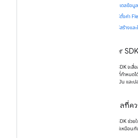
โมเดลข้อมูล
วิธีตั้งค่า 
วิธีสร้างแ
Driver SDK
Driver SDK จะสื่
และงานที่กำหนดได้
ทางปัจจุบัน และป
เหตุผลที่คว
Driver SDK ช่วยให
นำทางได้เหมือนกับ