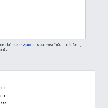
าตภายใต้
ใบอนุญาต Apache 2.0
เว้นแต่จะระบุไว้เป็นอย่างอื่น โปรดดู
นเครือ
roid
ome
base