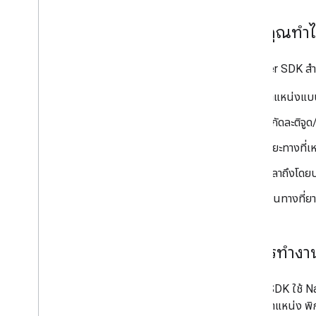
สิ่งที่คุณท
ใช้ Driver SDK สำ
ตำแหน่งแบ
พิกัดละติจู
ระยะทางที่เ
เวลาถึงโดย
เส้นทางที่ย
วิธีการทำง
Driver SDK ใช้ 
อัปเดตตำแหน่ง พิ