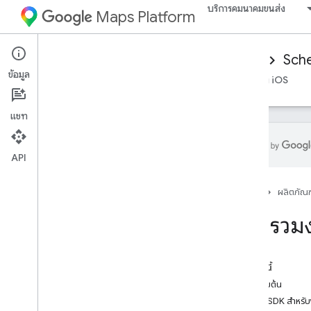
บริการคมนาคมขนส่ง
Maps Platform
Mobility Services
Driver experience
Sche
ข้อมูล
ภาพรวม
SDK ไดรเวอร์ของ Android
SDK ไดรเวอร์ของ iOS
แชท
API
ภาพรวม
หน้าแรก
ผลิตภัณฑ
ภาพรวมของงานที่กำหนดเวลาไว้
ภาพรวมง
รายการที่เผยแพร่
เวอร์ชัน Android ของ Driver SDK
เวอร์ชัน Driver SDK สำหรับ i
OS
ในหน้านี้
ก่อนเริ่มต้น
Driver SDK สำหรับ