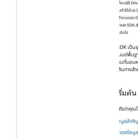
เหตุผลที่ควรใช้ Dr
สิ่งที่คุณทำได้ด้ว
วิธีการทำงานของ D
วิธีใช้ Driver SDK 
ขั้นตอนถัดไป
Driver SDK เป็นช
คอมโพเนนต์พื้นฐ
จัดการงานที่มอบ
กำหนดเส้นทางสำห
ก่อนเริ่มต้น
คู่มือนี้จะถือว่าคุณ
ข้อมูลสำคัญ
โมเดลข้อมู