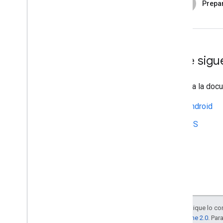
6
Prepar
¿Qué sigu
Consulta la docu
Android
iOS
Salvo que se indique lo con
la
licencia Apache 2.0
. Par