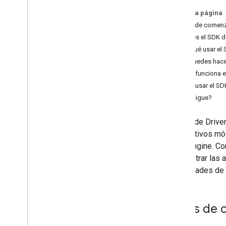
En esta página
Antes de comen
¿Qué es el SDK d
¿Por qué usar el
Qué puedes hacer
Cómo funciona el
Cómo usar el SDK
¿Qué sigue?
El SDK de Driver
dispositivos mó
Fleet Engine. C
administrar las a
capacidades de 
Antes de 