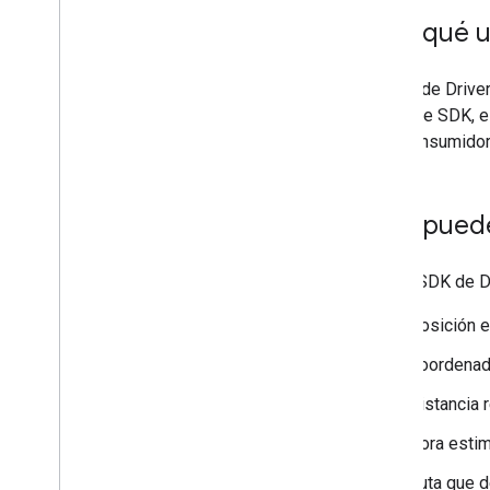
¿Por qué u
El SDK de Driver
Con este SDK, el
para consumidor
Qué puede
Usa el SDK de Dr
Posición e
Coordenada
Distancia 
Hora estim
Ruta que d