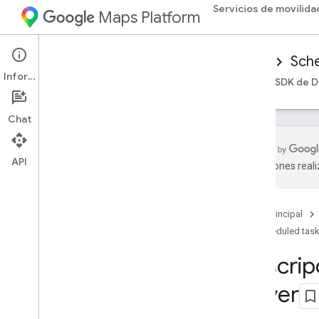
Servicios de movilida
Maps Platform
Mobility Services
Driver experience
Sche
Información
Descripción general
SDK de Android Driver
SDK de D
Chat
API
traducciones real
Descripción general
Descripción general de las tareas
programadas
Página principal
Scheduled tas
Lanzamientos
Descrip
Versiones de Android del SDK de Driver
Versiones del SDK de Driver para i
OS
Driver