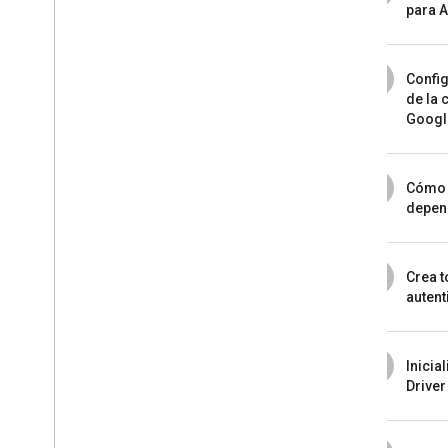
para 
2
Config
de la 
Googl
3
Cómo 
depen
4
Crea t
autent
5
Inicia
Driver