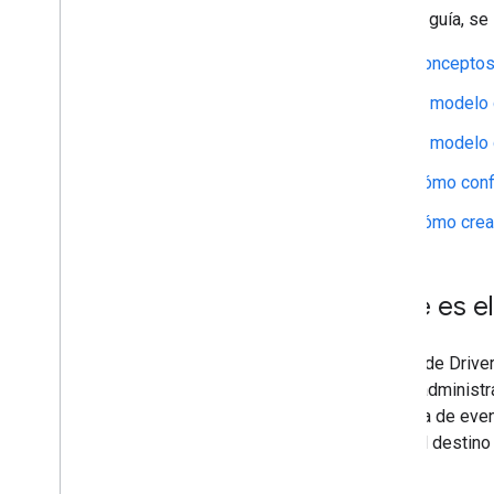
En esta guía, se
Conceptos
El modelo 
El modelo 
Cómo confi
Cómo crear
¿Qué es e
El SDK de Driver
pueda administra
escucha de event
ruta y el destin