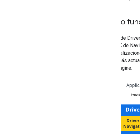
Cómo func
El SDK de Driver
del SDK de Navig
de actualizacion
las demás actual
Fleet Engine.