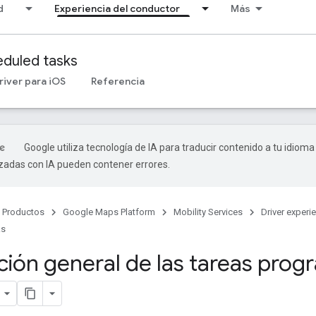
d
Experiencia del conductor
Más
duled tasks
river para iOS
Referencia
Google utiliza tecnología de IA para traducir contenido a tu idioma
izadas con IA pueden contener errores.
Productos
Google Maps Platform
Mobility Services
Driver experi
ks
ción general de las tareas pro