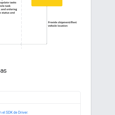
das
 el SDK de Driver
.