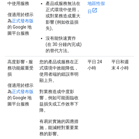
中使用服務
產品或服務無法在
地區性假
正式環境中使用，
日
僅適用於標示
或對業務造成重大
為
正式發布版
影響 (例如收益損
的 Google 地
失)。
圖平台服務
沒有能快速實作
(在 30 分鐘內完成)
的替代方法。
高度影響 - 服
您的產品或服務在正
平日 24
平日和週
務功能嚴重受
式環境中效能降低，
小時
末 4 小時
損
使用者端的錯誤率明
顯上升。
僅適用於標示
為
正式發布版
對業務造成中度影
的 Google 地
響，例如可能面臨收
圖平台服務
益損失或工作效率下
降。
有易於實施的因應措
施，能減輕對重要業
務的影響。