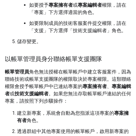
如要授予
專案擁有者
或
專案編輯者
權限，請在
「專案」
下方選擇適當的角色。
如要限制成員的技術客服案件提交權限，請在
「支援」
下方選擇「技術支援編輯者」
角色。
儲存變更。
以帳單管理員身分聯絡帳單支援團隊
帳單管理員
角色無法授權在帳單帳戶中建立客服案件，因為
聯絡技術或帳單支援團隊的權限取決於專案權限。這類聯絡
權限會授予帳單帳戶中已連結專案的
專案擁有者
、
專案編輯
者
或
技術支援編輯者
。如果您無法存取帳單帳戶連結的任何
專案，請按照下列步驟操作：
建立新專案，系統會自動為您指派這項專案的
專案擁
有者
角色。
透過群組中其他專案使用的帳單帳戶，啟用新專案的