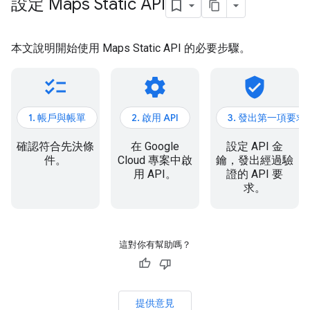
設定 Maps Static API
本文說明開始使用 Maps Static API 的必要步驟。
checklist
settings
verified_user
1. 帳戶與帳單
2. 啟用 API
3. 發出第一項要求
確認符合先決條
在 Google
設定 API 金
件。
Cloud 專案中啟
鑰，發出經過驗
用 API。
證的 API 要
求。
這對你有幫助嗎？
提供意見