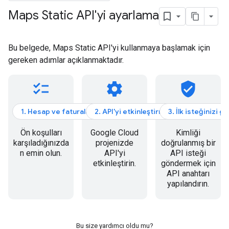
Maps Static API'yi ayarlama
Bu belgede, Maps Static API'yi kullanmaya başlamak için
gereken adımlar açıklanmaktadır.
checklist
settings
verified_user
1. Hesap ve faturalandırma
2. API'yi etkinleştirme
3. İlk isteğinizi 
Ön koşulları
Google Cloud
Kimliği
karşıladığınızda
projenizde
doğrulanmış bir
n emin olun.
API'yi
API isteği
etkinleştirin.
göndermek için
API anahtarı
yapılandırın.
Bu size yardımcı oldu mu?