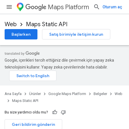
Maps Platform
Oturum aç
Web
Maps Static API
Başlarken
Satış birimiyle iletişim kurun
Google, içerikleri tercih ettiğiniz dile çevirmek için yapay zeka
teknolojisini kullanır. Yapay zeka çevirilerinde hata olabilir.
Ana Sayfa
Ürünler
Google Maps Platform
Belgeler
Web
Maps Static API
Bu size yardımcı oldu mu?
Geri bildirim gönderin