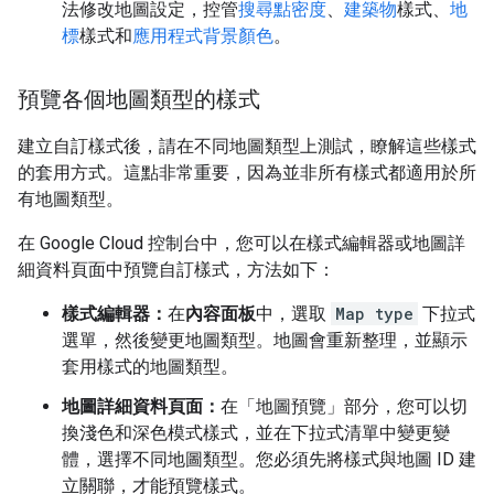
法修改地圖設定，控管
搜尋點密度
、
建築物
樣式、
地
標
樣式和
應用程式背景顏色
。
預覽各個地圖類型的樣式
建立自訂樣式後，請在不同地圖類型上測試，瞭解這些樣式
的套用方式。這點非常重要，因為並非所有樣式都適用於所
有地圖類型。
在 Google Cloud 控制台中，您可以在樣式編輯器或地圖詳
細資料頁面中預覽自訂樣式，方法如下：
樣式編輯器：
在
內容面板
中，選取
Map type
下拉式
選單，然後變更地圖類型。地圖會重新整理，並顯示
套用樣式的地圖類型。
地圖詳細資料頁面：
在「地圖預覽」
部分，您可以切
換淺色和深色模式樣式，並在下拉式清單中變更變
體，選擇不同地圖類型。您必須先將樣式與地圖 ID 建
立關聯，才能預覽樣式。