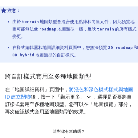
注意：
由於
terrain
地圖類型會混合使用點陣和向量元件，因此預覽地
圖可能無法像
roadmap
地圖類型一樣，反映
terrain
的所有樣式
變更。
在樣式編輯器和地圖詳細資料頁面中，您無法預覽
3D roadmap
和
3D hybrid
地圖類型的自訂樣式。
將自訂樣式套用至多種地圖類型
在「地圖詳細資料」頁面中，
將淺色和深色模式樣式與地圖
expand_more
ID 建立關聯
後，按一下「顯示更多」
，選擇是否要將自
訂樣式套用至多種地圖類型。您可以在「地圖預覽」
部分，
再次確認樣式套用至地圖類型的效果。
這對你有幫助嗎？