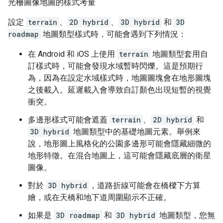
光柵圖像地圖的樣式考量
設定
terrain
、
2D hybrid
、
3D hybrid
和
3D
roadmap
地圖類型樣式時，可能會遇到下列情況：
在 Android 和 iOS 上使用
terrain
地圖類型套用自
訂樣式時，可能會發現水域暫時閃爍。這是預期行
為，因為在設定水域樣式時，地圖圖塊會在地形圖塊
之後載入。延遲載入會導致自訂顏色出現短暫的視覺
衝突。
多邊形樣式可能會遮蓋
terrain
、
2D hybrid
和
3D hybrid
地圖類型中的基礎地圖元素。舉例來
說，地形圖上風格化的公園多邊形可能會隱藏細微的
地形特徵。在混合地圖上，這可能會隱藏底層的衛星
圖像。
對於
3D hybrid
，道路折線可能會在橋樑下方算
繪，或在天橋和地下道周圍顯示不正確。
如果是
3D roadmap
和
3D hybrid
地圖類型，您無