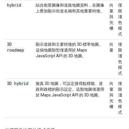
hybrid
結合衛星圖像和道路地圖資料，在圖像
向
僅
上疊加顯示街道名稱和其他重要特徵。
量
限
與
淺
光
色
柵
模
式
3D
顯示道路和主要特徵的 3D 標準地圖。
向
僅
roadmap
這個地圖類型僅適用於 Maps
量
限
JavaScript API 的 3D 地圖。
淺
色
模
式
3D hybrid
擬真 3D 地圖，可設定搜尋點標籤、道
向
僅
路和路標的顯示設定。這類地圖僅適用
量
限
於 Maps JavaScript API 的 3D 地圖。
與
淺
光
色
柵
模
式