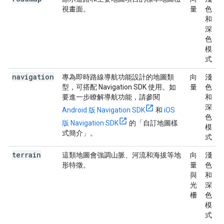
視畫面。
量
色
和
深
色
模
式
navigation
專為即時路線導航功能設計的地圖類
向
淺
型，可搭配 Navigation SDK 使用。如
量
色
要進一步瞭解導航功能，請參閱
和
深
Android 版 Navigation SDK
和
iOS
色
版 Navigation SDK
的「自訂地圖樣
模
式簡介」。
式
terrain
這類地圖會強調山脈、河流和海拔等地
向
淺
形特徵。
量
色
與
和
光
深
柵
色
模
式