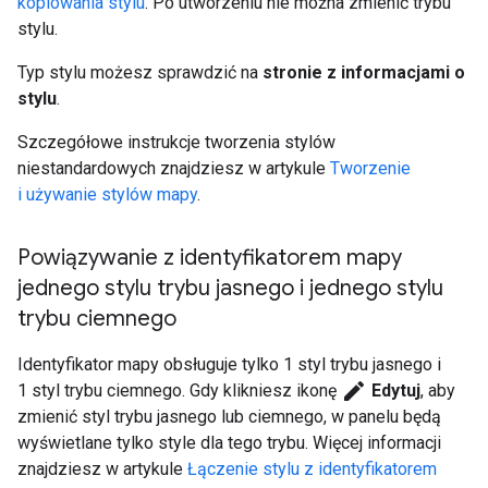
kopiowania stylu
. Po utworzeniu nie można zmienić trybu
stylu.
Typ stylu możesz sprawdzić na
stronie z informacjami o
stylu
.
Szczegółowe instrukcje tworzenia stylów
niestandardowych znajdziesz w artykule
Tworzenie
i używanie stylów mapy
.
Powiązywanie z identyfikatorem mapy
jednego stylu trybu jasnego i jednego stylu
trybu ciemnego
Identyfikator mapy obsługuje tylko 1 styl trybu jasnego i
edit
1 styl trybu ciemnego. Gdy klikniesz ikonę
Edytuj
, aby
zmienić styl trybu jasnego lub ciemnego, w panelu będą
wyświetlane tylko style dla tego trybu. Więcej informacji
znajdziesz w artykule
Łączenie stylu z identyfikatorem