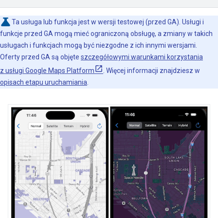
Ta usługa lub funkcja jest w wersji testowej (przed GA). Usługi i
funkcje przed GA mogą mieć ograniczoną obsługę, a zmiany w takich
usługach i funkcjach mogą być niezgodne z ich innymi wersjami.
Oferty przed GA są objęte
szczegółowymi warunkami korzystania
z usługi Google Maps Platform
. Więcej informacji znajdziesz w
opisach etapu uruchamiania
.