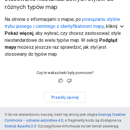
różnych typów map
Na stronie z informacjami o mapie, po
powiązaniu stylów
expand_more
trybu jasnego i ciemnego z identyfikatorem mapy
, kliknij
Pokaż więcej
, aby wybrać, czy chcesz zastosować style
niestandardowe do wielu typów map. W sekcji
Podgląd
mapy
możesz jeszcze raz sprawdzić, jak styl jest
stosowany do typów map.
Czy te wskazówki były pomocne?
Prześlij opinię
O ile nie stwierdzono inaczej, treść tej strony jest objęta
licencją Creative
Commons – uznanie autorstwa 4.0
, a fragmenty kodu są dostępne na
licencji Apache 2.0
. Szczegółowe informacje na ten temat zawierają