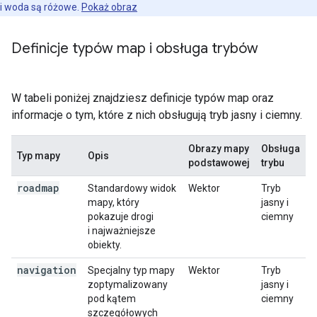
i woda są różowe.
Pokaż obraz
Definicje typów map i obsługa trybów
W tabeli poniżej znajdziesz definicje typów map oraz
informacje o tym, które z nich obsługują tryb jasny i ciemny.
Obrazy mapy
Obsługa
Typ mapy
Opis
podstawowej
trybu
roadmap
Standardowy widok
Wektor
Tryb
mapy, który
jasny i
pokazuje drogi
ciemny
i najważniejsze
obiekty.
navigation
Specjalny typ mapy
Wektor
Tryb
zoptymalizowany
jasny i
pod kątem
ciemny
szczegółowych