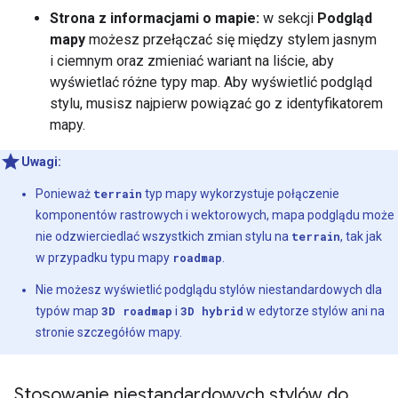
Strona z informacjami o mapie:
w sekcji
Podgląd
mapy
możesz przełączać się między stylem jasnym
i ciemnym oraz zmieniać wariant na liście, aby
wyświetlać różne typy map. Aby wyświetlić podgląd
stylu, musisz najpierw powiązać go z identyfikatorem
mapy.
Uwagi:
Ponieważ
terrain
typ mapy wykorzystuje połączenie
komponentów rastrowych i wektorowych, mapa podglądu może
nie odzwierciedlać wszystkich zmian stylu na
terrain
, tak jak
w przypadku typu mapy
roadmap
.
Nie możesz wyświetlić podglądu stylów niestandardowych dla
typów map
3D roadmap
i
3D hybrid
w edytorze stylów ani na
stronie szczegółów mapy.
Stosowanie niestandardowych stylów do