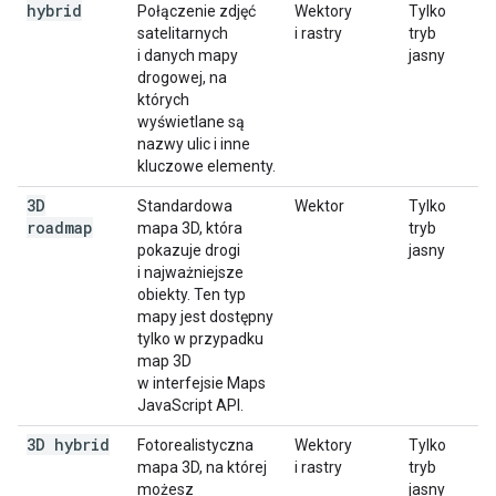
hybrid
Połączenie zdjęć
Wektory
Tylko
satelitarnych
i rastry
tryb
i danych mapy
jasny
drogowej, na
których
wyświetlane są
nazwy ulic i inne
kluczowe elementy.
3D
Standardowa
Wektor
Tylko
roadmap
mapa 3D, która
tryb
pokazuje drogi
jasny
i najważniejsze
obiekty. Ten typ
mapy jest dostępny
tylko w przypadku
map 3D
w interfejsie Maps
JavaScript API.
3D hybrid
Fotorealistyczna
Wektory
Tylko
mapa 3D, na której
i rastry
tryb
możesz
jasny