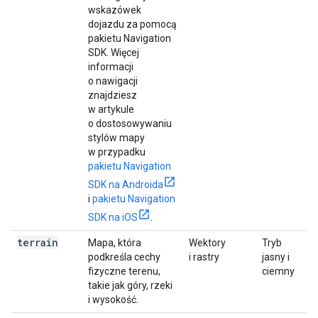
wskazówek
dojazdu za pomocą
pakietu Navigation
SDK. Więcej
informacji
o nawigacji
znajdziesz
w artykule
o dostosowywaniu
stylów mapy
w przypadku
pakietu Navigation
SDK na Androida
i
pakietu Navigation
SDK na iOS
.
terrain
Mapa, która
Wektory
Tryb
podkreśla cechy
i rastry
jasny i
fizyczne terenu,
ciemny
takie jak góry, rzeki
i wysokość.