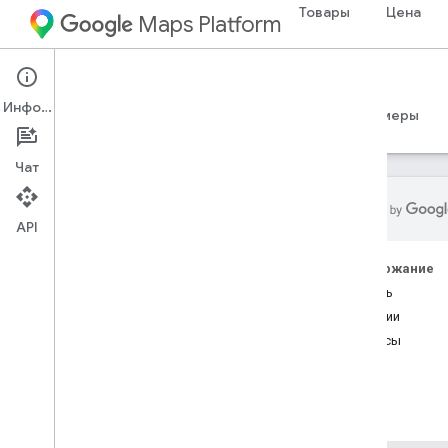
Товары
Цена
Maps Platform
iOS
Maps 3D SDK for iOS
Информация
Руководства
Справочные материалы
Примеры
Чат
API
Карт 3D SDK для i
OS
Содержание
Обзор
Начать
Настройка
Функции
Добавьте 3D-карту в свое
Ресурсы
приложение
,
Добавьте 3D-карту в
свое приложение
Опыт работы с картой
,
Опыт
работы с картой