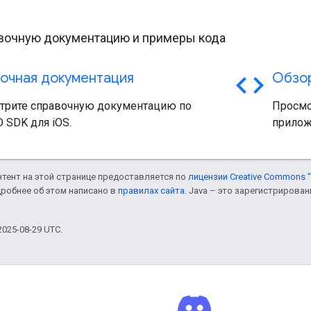
ы
вочную документацию и примеры кода
code
очная документация
Обзор
трите справочную документацию по
Просмо
 SDK для iOS.
прилож
онтент на этой странице предоставляется по
лицензии Creative Commons "
дробнее об этом написано в
правилах сайта
. Java – это зарегистрирова
025-08-29 UTC.