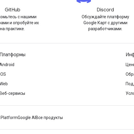
GitHub
Discord
омьтесь с нашими
Обсуждайте платформу
ами и опробуйте их
Google Карт с другими
на практике.
разработчиками.
Платформы
Инф
Android
Цен
iOS
Обр
Web
Под
Веб-сервисы
Усл
 Platform
Google AI
Все продукты