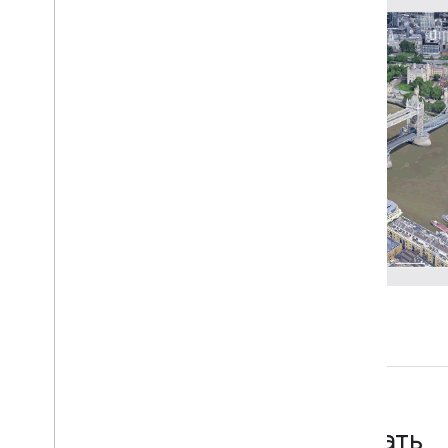
Настройка управления камерой
,
Настройка управления камерой
Добавить анимацию пути камеры
,
Добавить анимацию пути камеры
Настройка ограничений карты и
камеры
,
Настройка ограничений
карты и камеры
Изменить режимы высоты
Маркеры
Как добавить маркер на карту
Стилевые маркеры
Настроить высоту маркера
,
Настроить высоту маркера
Настройка поведения при
столкновении маркеров
,
Настройка
поведения при столкновении
маркеров
Добавить всплывающее окно на
карту
Начать
Рисование на карте