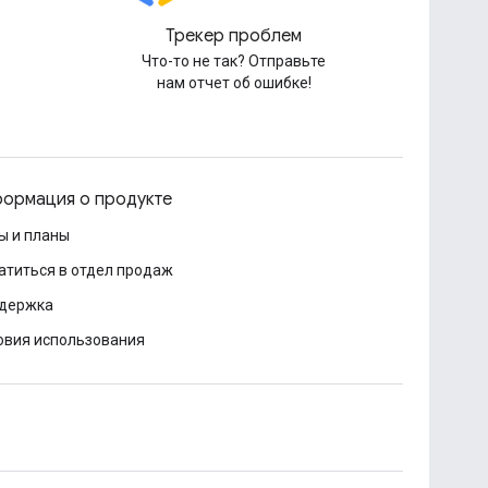
Трекер проблем
Что-то не так? Отправьте
нам отчет об ошибке!
ормация о продукте
ы и планы
атиться в отдел продаж
держка
овия использования