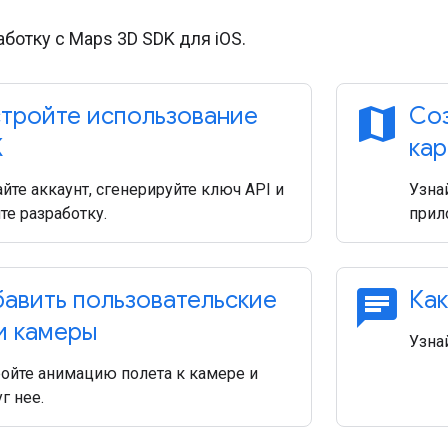
ботку с Maps 3D SDK для iOS.
map
тройте использование
Соз
K
кар
йте аккаунт, сгенерируйте ключ API и
Узнай
те разработку.
прил
chat
авить пользовательские
Как
и камеры
Узнай
ойте анимацию полета к камере и
г нее.