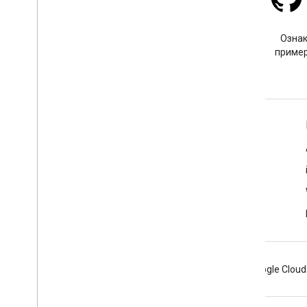
Stack Overflow
Задайте вопрос под тегом
Ознак
google-maps-sdk-ios.
пример
Подробнее
Часто задаваемые вопросы
Исследователь возможностей
Places SDK для iOS
Android
Chrome
Firebase
Google Cloud