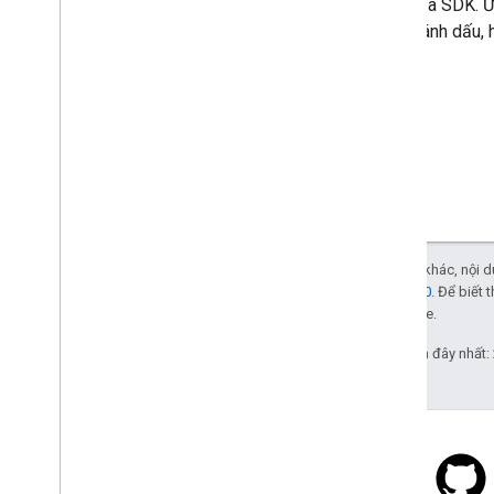
năng của SDK. Ứ
điểm đánh dấu, h
Trừ phi có lưu ý khác, nội
phép Apache 2.0
. Để biết 
liên kết với Oracle.
Cập nhật lần gần đây nhất: