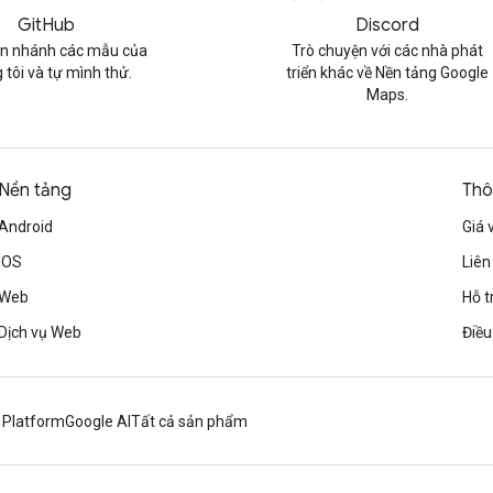
GitHub
Discord
n nhánh các mẫu của
Trò chuyện với các nhà phát
 tôi và tự mình thử.
triển khác về Nền tảng Google
Maps.
Nền tảng
Thô
Android
Giá 
iOS
Liên
Web
Hỗ t
Dịch vụ Web
Điều
 Platform
Google AI
Tất cả sản phẩm