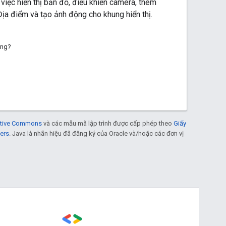
ệc hiển thị bản đồ, điều khiển camera, thêm
ịa điểm và tạo ảnh động cho khung hiển thị.
ông?
eative Commons
và các mẫu mã lập trình được cấp phép theo
Giấy
ers
. Java là nhãn hiệu đã đăng ký của Oracle và/hoặc các đơn vị