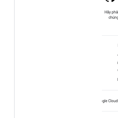
Stack Overflow
Đặt câu hỏi trong thẻ google-
Hãy phâ
maps-sdk-ios.
chúng
Tìm hiểu thêm
Câu hỏi thường gặp
Trình khám phá các chức năng
SDK Địa điểm dành cho iOS
Android
Chrome
Firebase
Google Cloud