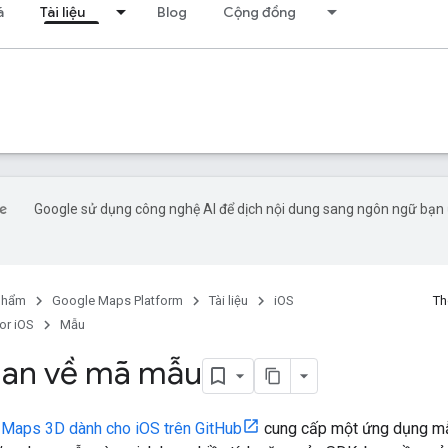
á
Tài liệu
Blog
Cộng đồng
Google sử dụng công nghệ AI để dịch nội dung sang ngôn ngữ bạn 
phẩm
Google Maps Platform
Tài liệu
iOS
Th
or iOS
Mẫu
uan về mã mẫu
 Maps 3D dành cho iOS trên GitHub
cung cấp một ứng dụng mẫ