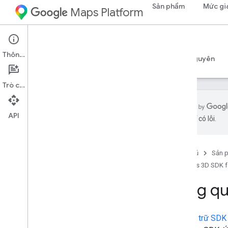
Sản phẩm
Mức gi
Maps Platform
iOS
Maps 3D SDK for iOS
Thông tin
Hướng dẫn
Tài liệu tham khảo
Mẫu
Tài nguyên
Trò chuyện
API
AI có thể có lỗi.
Mẫu
Tổng quan
Trang chủ
Sản 
Maps 3D SDK f
Tổng q
Kho lưu trữ SDK