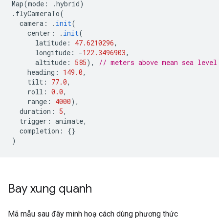
Map
(
mode
:
.
hybrid
)
.
flyCameraTo
(
camera
:
.
init
(
center
:
.
init
(
latitude
:
47.6210296
,
longitude
:
-
122.3496903
,
altitude
:
585
),
// meters above mean sea level
heading
:
149.0
,
tilt
:
77.0
,
roll
:
0.0
,
range
:
4000
),
duration
:
5
,
trigger
:
animate
,
completion
:
{}
)
Bay xung quanh
Mã mẫu sau đây minh hoạ cách dùng phương thức