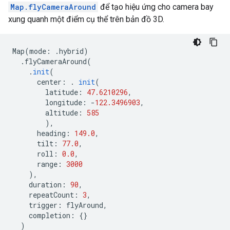
Map.flyCameraAround
để tạo hiệu ứng cho camera bay
xung quanh một điểm cụ thể trên bản đồ 3D.
Map
(
mode
:
.
hybrid
)
.
flyCameraAround
(
.
init
(
center
:
.
init
(
latitude
:
47.6210296
,
longitude
:
-
122.3496903
,
altitude
:
585
),
heading
:
149.0
,
tilt
:
77.0
,
roll
:
0.0
,
range
:
3000
),
duration
:
90
,
repeatCount
:
3
,
trigger
:
flyAround
,
completion
:
{}
)