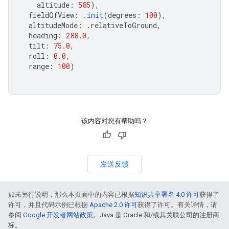
altitude
:
585
),
fieldOfView
:
.
init
(
degrees
:
100
),
altitudeMode
:
.
relativeToGround
,
heading
:
288.0
,
tilt
:
75.0
,
roll
:
0.0
,
range
:
100
)
该内容对您有帮助吗？
发送反馈
如未另行说明，那么本页面中的内容已根据
知识共享署名 4.0 许可
获得了
许可，并且代码示例已根据
Apache 2.0 许可
获得了许可。有关详情，请
参阅
Google 开发者网站政策
。Java 是 Oracle 和/或其关联公司的注册商
标。