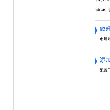
使用 Android
explore
做好
创建账
palette
添
配置“
功能