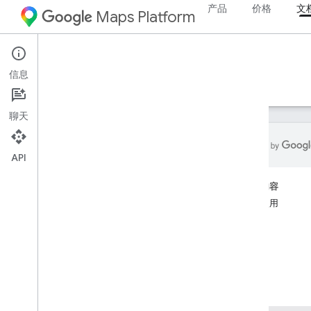
产品
价格
文
Maps Platform
Android
Maps 3D SDK for Android
信息
指南
参考文档
示例
资源
聊天
API
Android 版 Maps 3D SDK
本页内容
概览
开始使用
设置
功能
向应用添加 3D 地图
资源
地图体验
配置相机控件
添加摄像头路径动画