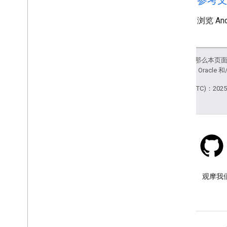
code
参考
浏览 An
如未另行说明，那么本页
站政策
。Java 是 Orac
最后更新时间 (UTC)：2025-
Stack Overflow
在 google-maps 标签下提问。
观摩我