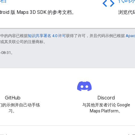
code
文档
代码
droid 版 Maps 3D SDK 的参考文档。
浏览代
面中的内容已根据
知识共享署名 4.0 许可
获得了许可，并且代码示例已根据
Apac
le 和/或其关联公司的注册商标。
08-31。
GitHub
Discord
们的示例并自己动手练
与其他开发者讨论 Google
习。
Maps Platform。