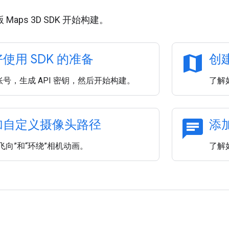
 版 Maps 3D SDK 开始构建。
map
使用 SDK 的准备
创建
号，生成 API 密钥，然后开始构建。
了解如
chat
加自定义摄像头路径
添
飞向”和“环绕”相机动画。
了解