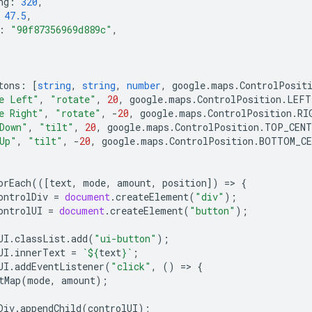
ng
:
320
,
47.5
,
:
"90f87356969d889c"
,
tons
:
[
string
,
string
,
number
,
google
.
maps
.
ControlPosit
e Left"
,
"rotate"
,
20
,
google
.
maps
.
ControlPosition
.
LEFT
e Right"
,
"rotate"
,
-
20
,
google
.
maps
.
ControlPosition
.
RI
Down"
,
"tilt"
,
20
,
google
.
maps
.
ControlPosition
.
TOP_CENT
Up"
,
"tilt"
,
-
20
,
google
.
maps
.
ControlPosition
.
BOTTOM_CE
orEach
(([
text
,
mode
,
amount
,
position
])
=
>
{
ontrolDiv
=
document
.
createElement
(
"div"
);
ontrolUI
=
document
.
createElement
(
"button"
);
UI
.
classList
.
add
(
"ui-button"
);
UI
.
innerText
=
`
${
text
}
`
;
UI
.
addEventListener
(
"click"
,
()
=
>
{
tMap
(
mode
,
amount
);
Div
.
appendChild
(
controlUI
);