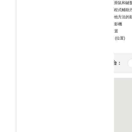
使用滑鼠和鍵
教學課程
透過程式輔助
使用 HTML 加入含有標記的 Google 地
對其他方法的
圖
控制攝影機
使用 Java
Script 加入含有標記的
相機位置
Google 地圖
目標 (位置)
在 React 應用程式中加入 Google 地圖
顯示目前位置
叢集標記
選取平台：
概念
版本管理
本地化
最佳做法
Type
Script
Promise
基本地圖
在網頁中新增 Google 地圖
地圖事件