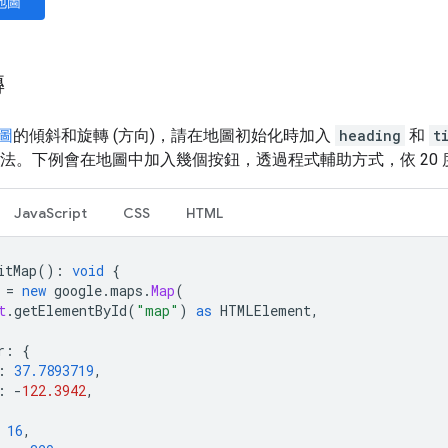
地圖
轉
圖
的傾斜和旋轉 (方向)，請在地圖初始化時加入
heading
和
t
法。下例會在地圖中加入幾個按鈕，透過程式輔助方式，依 20
JavaScript
CSS
HTML
itMap
()
:
void
{
=
new
google
.
maps
.
Map
(
t
.
getElementById
(
"map"
)
as
HTMLElement
,
r
:
{
:
37.7893719
,
:
-
122.3942
,
16
,