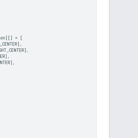
ion
][]
=
[
_CENTER
],
GHT_CENTER
],
ER
],
NTER
],