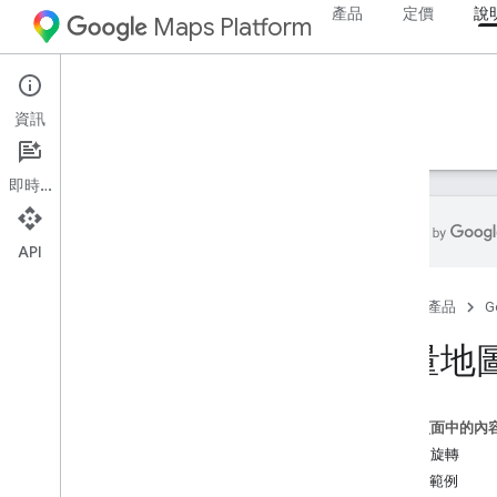
產品
定價
說
Maps Platform
Web
Maps JavaScript API
資訊
指南
參考資料
範例
資源
舊版
即時通訊
API
Maps Java
Script API
首頁
產品
G
總覽
設定 Java
Script API
向量地
取得及使用地圖示範金鑰
使用 App Check 保護 API 金鑰
載入 Maps Java
Script API
這個頁面中的內
錯誤處理
傾斜和旋轉
疑難排解
測試範例