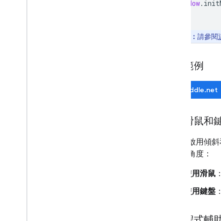
window
.
init
更多指南
Google 載入器遷移指南
注意：
請參閱
地點欄位遷移 (open
_
now、utc
_
offset)
從第 2 版升級至第 3 版
測試範例
JSFiddle.net
使用滑鼠和
如果已啟用傾斜和
和旋轉角度：
使用滑鼠
使用鍵盤
透過程式輔