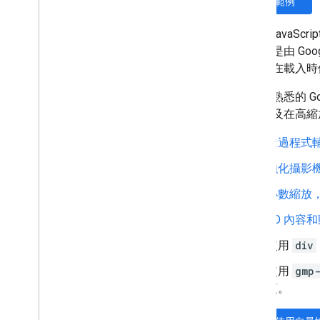
查看範例
總覽
開始使用
Maps Jav
在地圖上新增標記
些圖塊是由 G
自訂基本標記
圖塊會在載入時使
使用圖形建立標記
使用 HTML 和 CSS 建立標記
使用者熟悉的 
控管衝突行為、海拔高度和顯示設定
度，以及在高縮
將標記設計為可點擊且易於讀取
將標記設為可拖曳
透過程式
改用進階標記
強化攝影
標記 (舊版)
小數縮放
使用地點
3D 內容
總覽
地點 (新版)
使用
div
Places UI Kit
使用
gmp
地點指南
項。
使用路徑