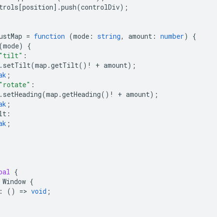
trols
[
position
].
push
(
controlDiv
);
ustMap
=
function
(
mode
:
string
,
amount
:
number
)
{
(
mode
)
{
"tilt"
:
.
setTilt
(
map
.
getTilt
()
!
+
amount
);
ak
;
"rotate"
:
.
setHeading
(
map
.
getHeading
()
!
+
amount
);
ak
;
lt
:
ak
;
bal
{
Window
{
:
()
=
>
void
;