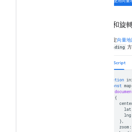
開始使用向量
總覽
開始使用
立即試用
傾斜和旋
路線類別
Route Matrix 類別
遷移指南
如要設定
向量地
資源
setHeading
方
驗證地址
TypeScript
總覽
立即試用
function
in
開始使用
const
map
驗證地址
documen
瞭解基本回應
{
處理驗證回應
cente
lat
處理美國地址
lng
國家
/
地區涵蓋範圍
},
zoom
:
在地圖上繪圖