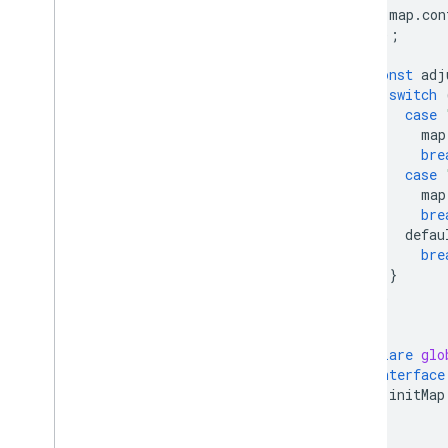
KML
map
.
con
Geo
JSON
});
資料圖層
const
adj
熱視圖 (已淘汰)
switch
車流量、大眾運輸和單車圖層
case
map
服務
bre
海拔高度
case
map
地理編碼
bre
最大縮放圖像
defau
街景服務
bre
}
其他程式庫
};
}
總覽
空氣品質監測計小工具 (實驗性)
declare
glo
繪圖程式庫 (已淘汰)
interface
幾何圖形程式庫
initMap
視覺化程式庫 (已淘汰)
}
}
開放原始碼程式庫