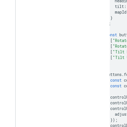
headi
總覽
tilt
:
mapId
資訊視窗
}
圖案和線條
);
符號
Web
GL 功能
const
but
總覽
[
"Rotat
[
"Rotat
向量地圖功能
[
"Tilt 
Web
GL 疊加層檢視
[
"Tilt 
支援
];
Deck
.
gl 資料視覺化
區域疊加層
buttons
.
f
const
c
自訂疊加層
const
c
新增自訂圖例
control
顯示資料
control
總覽
control
adjus
資料集資料導向樣式
});
界線資料導向樣式
control